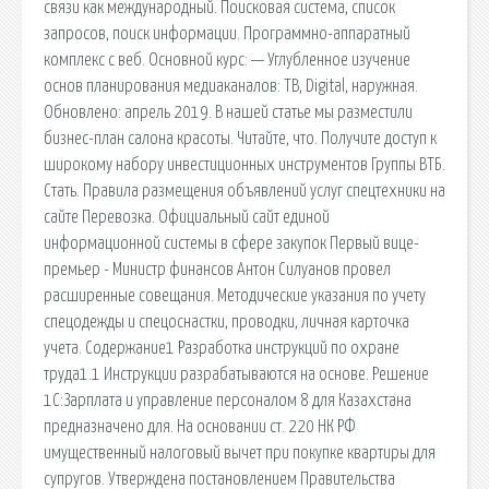
связи как международный. Поисковая сиcтема, список
запросов, поиск информации. Программно-аппаратный
комплекс с веб. Основной курс: — Углубленное изучение
основ планирования медиаканалов: ТВ, Digital, наружная.
Обновлено: апрель 2019. В нашей статье мы разместили
бизнес-план салона красоты. Читайте, что. Получите доступ к
широкому набору инвестиционных инструментов Группы ВТБ.
Стать. Правила размещения объявлений услуг спецтехники на
сайте Перевозка. Официальный сайт единой
информационной системы в сфере закупок Первый вице-
премьер - Министр финансов Антон Силуанов провел
расширенные совещания. Методические указания по учету
спецодежды и спецоснастки, проводки, личная карточка
учета. Содержание1 Разработка инструкций по охране
труда1.1 Инструкции разрабатываются на основе. Решение
1С:Зарплата и управление персоналом 8 для Казахстана
предназначено для. На основании ст. 220 НК РФ
имущественный налоговый вычет при покупке квартиры для
супругов. Утверждена постановлением Правительства