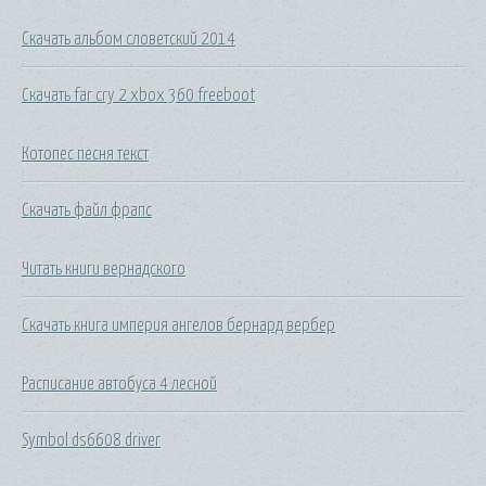
Скачать альбом словетский 2014
Скачать far cry 2 xbox 360 freeboot
Котопес песня текст
Скачать файл фрапс
Читать книги вернадского
Скачать книга империя ангелов бернард вербер
Расписание автобуса 4 лесной
Symbol ds6608 driver