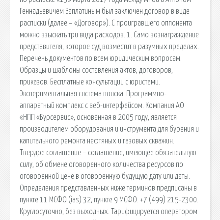
Геннадьевичем Заплатиным был заключен договор в виде
расписки (далее – «Договор»). С проигравшего оппонента
можно взыскать три вида расходов. 1. Само вознаграждение
представителя, которое суд возместит в разумных пределах.
Перечень документов по всем юридическим вопросам.
Образцы и шаблоны составления актов, договоров,
приказов. Бесплатные консультации с юристами.
Экспериментальная система поиска. Программно-
аппаратный комплекс с веб-интерфейсом. Компания АО
«НПП «Бурсервис», основанная в 2005 году, является
производителем оборудования и инструмента для бурения и
капитального ремонта нефтяных и газовых скважин.
Твердое соглашение – соглашение, имеющее обязательную
силу, об обмене оговоренного количества ресурсов по
оговоренной цене в оговоренную будущую дату или даты.
Определения представленных ниже терминов предписаны в
пункте 11 МСФО (ias) 32, пункте 9 МСФО. +7 (499) 215-2300.
Круглосуточно, без выходных. Тарифицируется оператором