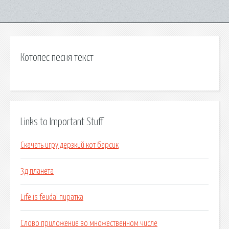
Котопес песня текст
Links to Important Stuff
Скачать игру дерзкий кот барсик
3д планета
Life is feudal пиратка
Слово приложение во множественном числе