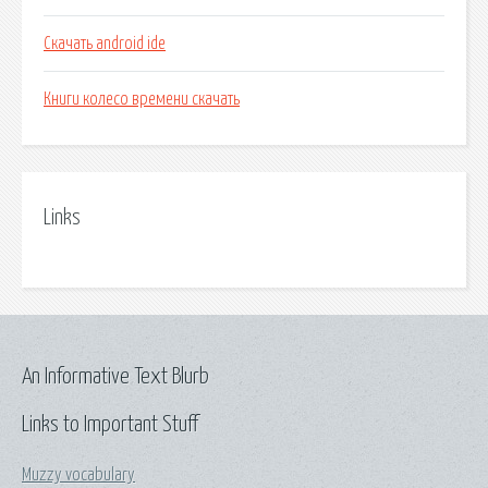
Скачать android ide
Книги колесо времени скачать
Links
An Informative Text Blurb
Links to Important Stuff
Muzzy vocabulary