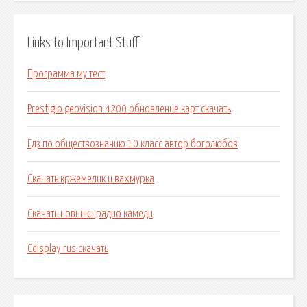
Links to Important Stuff
Программа му тест
Prestigio geovision 4200 обновление карт скачать
Гдз по обществознанию 10 класс автор боголюбов
Скачать кржемелик и вахмурка
Скачать новинки радио камеди
Cdisplay rus скачать