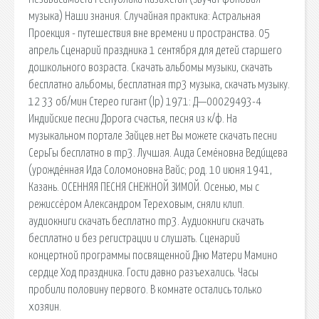
музыка) Наши знания. Случайная практика: Астральная
Проекция - путешествия вне времени и пространства. 05
апрель Сценарий праздника 1 сентября для детей старшего
дошкольного возраста. Скачать альбомы музыки, скачать
бесплатно альбомы, бесплатная mp3 музыка, скачать музыку.
12 33 об/мин Стерео гигант (lp) 1971: Д—00029493-4
Индийские песни Дорога счастья, песня из к/ф. На
музыкальном портале Зайцев.нет Вы можете скачать песни
СерьГы бесплатно в mp3. Лучшая. Аида Семёновна Веди́щева
(урождённая Ида Соломоновна Вайс; род. 10 июня 1941,
Казань. ОСЕННЯЯ ПЕСНЯ СНЕЖНОЙ ЗИМОЙ. Осенью, мы с
режиссёром Александром Тереховым, сняли клип.
аудиокниги скачать бесплатно mp3. Аудиокниги скачать
бесплатно и без регистрации и слушать. Сценарий
концертной программы посвященной Дню Матери Мамино
сердце Ход праздника. Гости давно разъехались. Часы
пробили половину первого. В комнате остались только
хозяин.