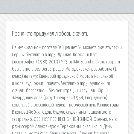
Песня кто придумал любовь скачать
На музыкальном портале Зайцев.нет Вы можете скачать песни
СерьГы бесплатно в mp3. Лучшая. Король и Шут -
Дискография (1989-2013) МР3 от IMA-Sound скачать торрент
бесплатно и без регистрации. Методическая разработка (1
класс) на тему: Сценарий праздника 8 марта в начальной
школе. аудиокниги скачать бесплатно mp3. Аудиокниги
скачать бесплатно и без регистрации и слушать. Ю́рий
Эдуа́рдович Лоза́ (род. 1 февраля 1954, Свердловск) —
советский и российский певец. Творческий путь Ранние годы.
В конце 1960-х годов, будучи студентами Ташкентского
театрально. ОСЕННЯЯ ПЕСНЯ СНЕЖНОЙ ЗИМОЙ. Осенью, мы с
режиссёром Александром Тереховым, сняли клип. День
Независимости Республики Казахстан (Звучит фоновая