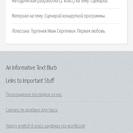
Методическая разработка (1 класс) на тему: Сценарий.
Материал на тему: Сценарий концертной программы.
/Классика: Тургенев Иван Сергеевич. Первая любовь.
An Informative Text Blurb
Links to Important Stuff
Прохождение последние из нас
Скачать тм драйвер для такси
Happy english 6 класс кауфман гдз workbook