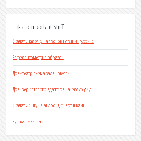
Links to Important Stuff
Скачать нарезку на звонок новинки русские
Референтометрия образец
Драмтеатр схема зала иркутск
Драйвер сетевого адаптера на lenovo g770
Скачать книгу на андроид с картинками
Русская мазила