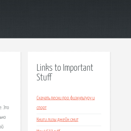
Links to Important
Stuff
а
Скачать песни про физкультуру и
. Это
спорт
льно
Книги лизы джейн смит
ой