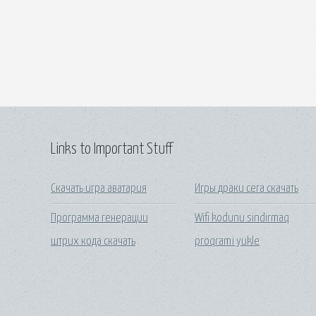
Links to Important Stuff
Скачать игра аватария
Игры драки сега скачать
Программа генерации
Wifi kodunu sindirmaq
штрих кода скачать
proqrami yukle