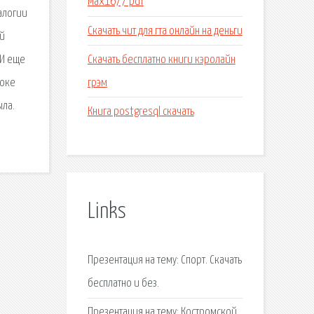
Max1677 pdf
алогии
Скачать чит для гта онлайн на деньги
ой
Скачать бесплатно книги кэролайн
 И еще
грэм
токе
ыла.
Книга postgresql скачать
Links
Презентация на тему: Спорт. Скачать
бесплатно и без.
Презентация на тему: Костромской