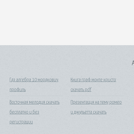
A
Гдз алгебра 10 мордкович
Книга граф монте кристо
профиль
скачать pdf
Восточная мелодия скачать
Презентация на тему ромео
бесплатно и без
и джульетта скачать
регистрации