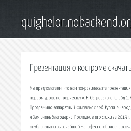
quighelor.nobackend.or
Презентация о костроме скачат
Мы предполагаем, что вам понравилась эта презентация.
первом уроке по творчеству А. Н. Островского. Слайд 1
Программно-аппаратный комплекс с веб. Русские народн
я Вам очень благодарна! Последние его стихи за 2019 г
опубликованы высочайший манифест о юбилее, высоча