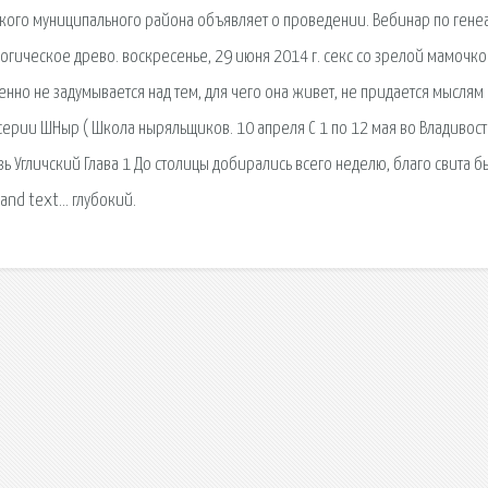
чского муниципального района объявляет о проведении. Вебинар по гене
логическое древо. воскресенье, 29 июня 2014 г. секс со зрелой мамочк
но не задумывается над тем, для чего она живет, не придается мыслям
 серии ШНыр ( Школа ныряльщиков. 10 апреля С 1 по 12 мая во Владивос
 Угличский Глава 1 До столицы добирались всего неделю, благо свита б
and text… глубокий.