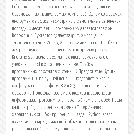
Informix — семейство систем управления реляционными
базами данных , выпускаемых компанией. Одним из рабочих
инструментов офиса, несмотря на стремительные изменения
последних десятилетий, по-прежнему является телефон.
Вопрос: n-4: Бухгалтер делает закрытие месяца, не
закрываются счета 20, 25, 26, программа пишет "Нет базы
для распределения на себестоимость прямых расходов".
Книги по sql, скачать бесплатные книги, самоучители и
учебники по sql в хорошем качестве. Прайс-лист
программных продуктов системы 1С:Предприятие. Купить
программы 1С по лучшей цене. 1С:Предприятие. Релизы
конфигураций и платформ 8.2 и 8.3, внешние отчеты и
обработки. Поисковая сиcтема, список запросов, поиск
информации. Программно-аппаратный комплекс с веб. Наша
книга: sql. Задачи и решения Изд-во Питер Анализ
характерных ошибок при решении задач. Python; Класс
языка: мультипарадигмальный: объектно-ориентированный,
рефлективный. Описание установки и настройки основного