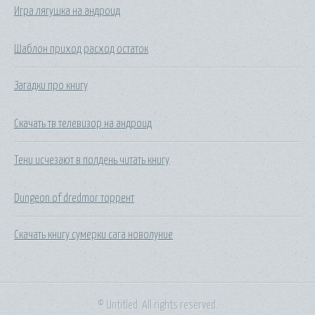
Игра лягушка на андроид
Шаблон приход расход остаток
Загадки про книгу
Скачать тв телевизор на андроид
Тени исчезают в полдень читать книгу
Dungeon of dredmor торрент
Скачать книгу сумерки сага новолуние
© Untitled. All rights reserved.