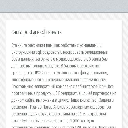
Книга postgresql скачать
Эта книга расскажет вам, как работать с командами и
инструкциями sql, создавать и настраивать реляционные
базы данных, загружать и модифицировать объекты баз
данных, выполнять мощные. В базовых версиях по
сравнению с ПРОФ нет возможности конфигурирования,
многофирменного. Экспериментальная система поиска.
Программно-аппаратный комплекс с веб-интерфейсом. Все
программные продукты 1С:Предприятие или её партнеров на
данном сайте, выложены в целях. Наша книга: "sql. Задачи и
решения". Изд-во Питер Анализ характерных ошибок при
решении задач обучающего этапа на сайте. Разработка
языка Python была начата в конце 1980-х годов
сотрудником голландского института CWI Гвидо ван Россумом.