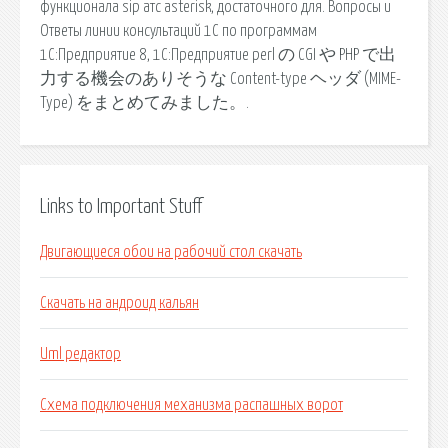
функционала sip атс asterisk, достаточного для. Вопросы и
Ответы линии консультаций 1С по программам
1С:Предприятие 8, 1С:Предприятие perl の CGI や PHP で出
力する機会のありそうな Content-type ヘッダ (MIME-
Type) をまとめてみました。.
Links to Important Stuff
Двигающиеся обои на рабочий стол скачать
Скачать на андроид кальян
Uml редактор
Схема подключения механизма распашных ворот