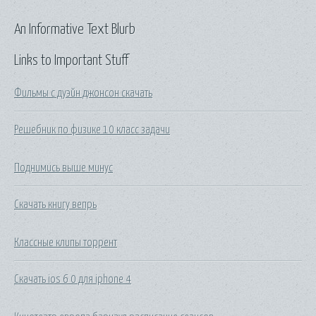
An Informative Text Blurb
Links to Important Stuff
Фильмы с дуэйн джонсон скачать
Решебник по физике 10 класс задачи
Поднимись выше минус
Скачать книгу вепрь
Классные клипы торрент
Скачать ios 6 0 для iphone 4