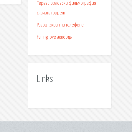
Тереза орловски фильмография
скачать торрент
Разбит экран на телефоне
Falling love аккорды
Links