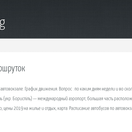
g
ршруток
 автовокзале. График движения. Вопрос : по каким дням недели и во ско
ль (укр. Бориспіль) — международный аэропорт, большая часть располо
ор, цены 2019 на жилье и отдых, карта. Расписание автобусов по автовок