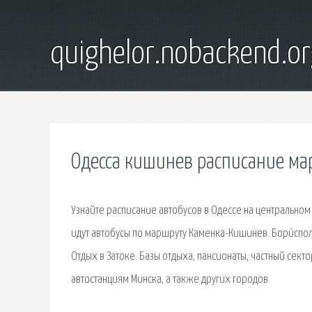
quighelor.nobackend.or
Одесса кишинев расписание ма
Узнайте расписание автобусов в Одессе на центральном
идут автобусы по маршруту Каменка-Кишинев. Бори́спо
Отдых в Затоке. Базы отдыха, пансионаты, частный сект
автостанциям Минска, а также других городов.