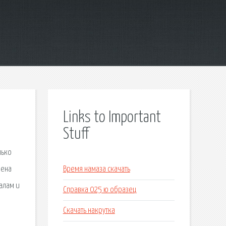
Links to Important
Stuff
лько
жена
Время намаза скачать
залам и
Справка 025 ю образец
Скачать накрутка