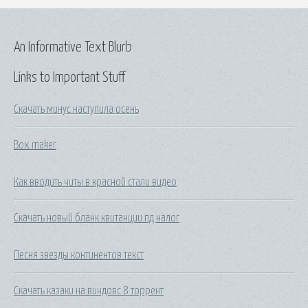
An Informative Text Blurb
Links to Important Stuff
Скачать минус наступила осень
Box maker
Как вводить читы в красной стали видео
Скачать новый бланк квитанции пд налог
Песня звезды континентов текст
Скачать казаки на виндовс 8 торрент