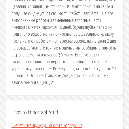
царапин и с защитным стеклом. Закажите ремонт на сайте и
получите скидку 5% от стоимости работ и запчастей! На все
выполненные работы и замененные запасные части
предоставляется гарантия 30 дней. Здравствуйте, телефон
подтопило водой, но не полностью, а лишь заднюю крышку,
после чего он работал, но перестал заряжаться, лежал 2 дня
на батарее Укажите точную модель и мы сообщим стоимость
и сроки ремонта в течение 30 минут. Если же экран
смартфона полностью неработоспособный, вы можете
управлять устройством. Всем привет, хочу поблагодарить МТ
Сервис на Осеннем бульваре 7к2 , метро Крылатское. №
заказа ремонта 7940921.
Links to Important Stuff
Скачать музыку кукушка ольга кормухина