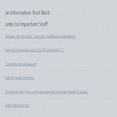
An Informative Text Blurb
Links to Important Stuff
Общество 8 класс скачать учебник кравченко
Картостроение euro truck simulator 2
Скачать песня выше
Батла читы скачать
Траектория путь и перемещение презентация 9 класс
Лайт версия это