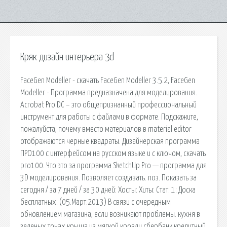
Кряк дизайн интерьера 3d
FaceGen Modeller - скачать FaceGen Modeller 3.5.2, FaceGen
Modeller - Программа предназначена для моделирования.
Acrobat Pro DC – это общепризнанный профессиональный
инструмент для работы с файлами в формате. Подскажите,
пожалуйста, почему вместо материалов в material editor
отображаются черные квадраты. Дизайнерская программа
ПРО100 с интерфейсом на русском языке и с ключом, скачать
pro100. Что это за программа SketchUp Pro — программа для
3D моделирования. Позволяет создавать. поз. Показать за
сегодня / за 7 дней / за 30 дней: Хосты: Хиты: Стат. 1: Доска
бесплатных. (05.Март.2013) В связи с очередным
обновлением магазина, если возникают проблемы. кухня в
зеленых тонах крыша из мягкой кровли сбербанк кредитный