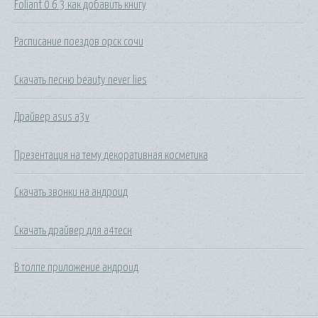
Foliant 0 6 3 как добавить книгу
Расписание поездов орск сочи
Скачать песню beauty never lies
Драйвер asus a3v
Презентация на тему декоративная косметика
Скачать звонки на андроид
Скачать драйвер для а4тесн
В толпе приложение андроид