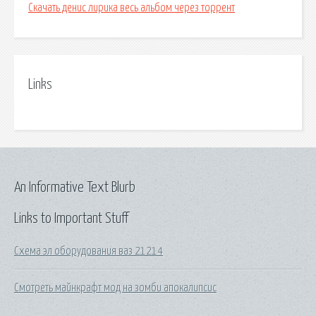
Скачать денис лирика весь альбом через торрент
Links
An Informative Text Blurb
Links to Important Stuff
Схема эл оборудования ваз 21214
Смотреть майнкрафт мод на зомби апокалипсис