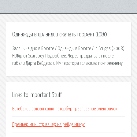
Однажды в ирландии скачать торрент 1080
Залечь на дно в Брюгге / Однажды в Брюгге / In Bruges (2008)
HDRip от Scarabey Подробнее. Через тридцать лет после
гибели Дарта Вейдера и Императора галактика по-прежнему.
Links to Important Stuff
Витебский вокзал санкт петербург расписание электричек
Премьер министр вечер на рейде минус