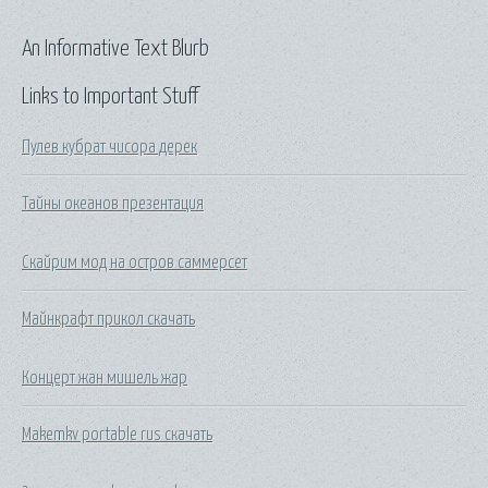
An Informative Text Blurb
Links to Important Stuff
Пулев кубрат чисора дерек
Тайны океанов презентация
Скайрим мод на остров саммерсет
Майнкрафт прикол скачать
Концерт жан мишель жар
Makemkv portable rus скачать