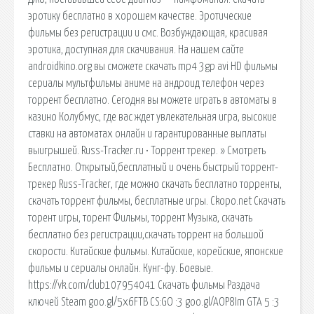
эротику бесплатно в хорошем качестве. Эротические
фильмы без регистрации и смс. Возбуждающая, красивая
эротика, доступная для скачивания. На нашем сайте
androidkino.org вы сможете скачать mp4 3gp avi HD фильмы
сериалы мультфильмы аниме на андроид телефон через
торрент бесплатно. Сегодня вы можете играть в автоматы в
казино Колубмус, где вас ждет увлекательная игра, высокие
ставки на автоматах онлайн и гарантированные выплаты
выигрышей. Russ-Tracker.ru • Торрент трекер. » Смотреть
Бесплатно. Открытый,бесплатный и очень быстрый торрент-
трекер Russ-Tracker, где можно скачать бесплатно торренты,
скачать торрент фильмы, бесплатные игры. Ckopo.net Скачать
торент игры, торент Фильмы, торрент Музыка, скачать
бесплатно без регистрации,скачать торрент на большой
скорости. Китайские фильмы. Китайские, корейские, японские
фильмы и сериалы онлайн. Кунг-фу. Боевые.
https://vk.com/club107954041 Скачать фильмы Раздача
ключей Steam goo.gl/5x6FTB CS:GO :3 goo.gl/AOP8Im GTA 5 :3