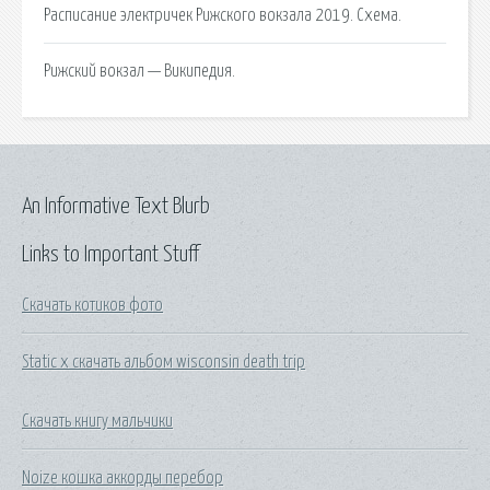
Расписание электричек Рижского вокзала 2019. Схема.
Рижский вокзал — Википедия.
An Informative Text Blurb
Links to Important Stuff
Скачать котиков фото
Static x скачать альбом wisconsin death trip
Скачать книгу мальчики
Noize кошка аккорды перебор