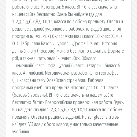
работа 6 класс. Категория: 6 класс. ВПР 6 класс скачать на
нашем сайте бесплатно. Здесь Вы найдете гдз для
1,2,3,4,5,6,7,8,9,10,11 класса по любому предмету. Ответы и
решение заданий учебников и рабочих тетрадей школьной
программы. #химия10класс #химия11класс 10 класс Химия
О. С. Габриелян Базовый уровень Дрофа Скачать. История -
данный книгу (пособие) можно бесплатно скачать в формате
pdf, а также читать онлайн. #английский6класс
#немецкий6класс #французский6класс #татарский6класс 6
класс Английский. Методическая разработка по географии
(11 класс) на тему: Хозяйство стран Азии. Рабочая
программа учебного предмета История для 10- 11 класса
(базовый уровень). ВПР 6 класс скачать на нашем сайте
бесплатно. Читать Всероссийская проверочная работа. Здесь
Вы найдете гдз для 1,2,3,4,5,6,7,8,9,10,11 класса по любому
предмету. Ответы и решение заданий. На Yangteacher.ru вы
найдете ГДЗ для любого класса, у нас только качественные
учебники.