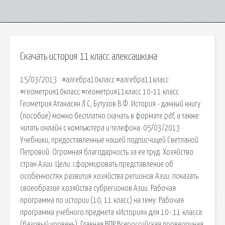
Скачать история 11 класс алексашкина
15/03/2013 · #алгебра10класс #алгебра11класс
#геометрия10класс #геометрия11класс 10-11 класс
Геометрия Атанасян Л.С, Бутузов В.Ф. История - данный книгу
(пособие) можно бесплатно скачать в формате pdf, а также
читать онлайн с компьютера и телефона. 05/03/2013 ·
Учебники, предоставленные нашей подписчицей Светланой
Петровой. Огромная благодарность за ее труд. Хозяйство
стран Азии. Цели: сформировать представление об
особенностях развития хозяйства регионов Азии; показать
своеобразие хозяйства субрегионов Азии. Рабочая
программа по истории (10, 11 класс) на тему: Рабочая
программа учебного предмета «История» для 10- 11 класса
(базовый уровень). Главная ВПР Всероссийская проверочная