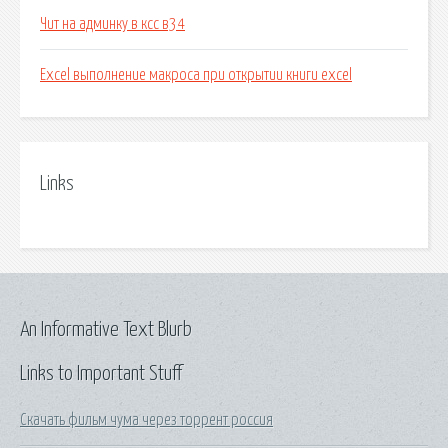
Чит на админку в ксс в34
Excel выполнение макроса при открытии книги excel
Links
An Informative Text Blurb
Links to Important Stuff
Скачать фильм чума через торрент россия