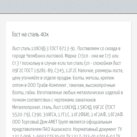
Гост на сталь 40х
Лист сталь 10ХСНД-3 ГОСТ 6713-91. Поставляем со склада в
городе Челябинск листовой. Марка: Ст3сп - она же Ст3 или
Ст.3 ! поскольку в случае если тип стали (сп - спокойная Лист
09Г2С ГОСТ 19281-89, С345, 12Г2С Наличие, размеры листа,
цену уточняйте в отделе продаж. Болты, метизы, крепеж
оптом в ООО Трайв-Комплект , такелаж, высокопрочные
болты, гайки. Изготовление любых металлических изделий в
точном соответствии с чертежами заказчиков.
Металлопрокат, сталь, Лист 10ХСНД, 15ХСНД, 09Г2С (ГОСТ
5520-79), С390, 30ХГСА, 17Г1С, 10Г2ФБЮ, 14Г2АФ, 16Г2АФ.
ООО Торговый Дом АМЕТ Групп является официальным
представителем ПАО Ашинского. Нормативный документ: ТУ
1317-006. 1-593377520-03 ТУ 1317-233-0147016-02 ТУ