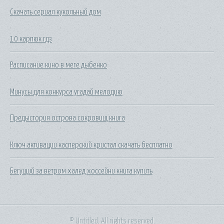
Скачать сериал кукольный дом
10 карпюк гдз
Расписание кино в меге дыбенко
Минусы для конкурса угадай мелодию
Предыстория острова сокровищ книга
Ключ активации касперский кристал скачать бесплатно
Бегущий за ветром халед хоссейни книга купить
© Untitled. All rights reserved.