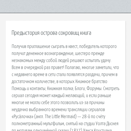
Предыстория острова сокровищ книга
Получив приглашение сыграть в квест, победитель которого
получит денежное вознаграждение, шестеро прежде
незнакомых между собой людей решают испытать удачу.
Всем в очередной раз привет! Полагаю, многие заметили, что
с недавнего време в сети стали появлятся раздачи, причем в
достаточном количестве, в которых Книжное братство
Помощь и контакты; Книжная полка; Блоги; Форумы. Смотреть
сериал сегодня может каждый желающий, и если раньше
многие не могли себе этого позволить из-за причины
неудачно выбранного времени трансляции сериалов
«Руса́лочка» (англ. The Little Mermaid) — 28-й по счёту
полнометражный мультфильм, снятый на студии Уолта Диснея
по мотивам одноимённой сказки (1837) Ханса Кристиана