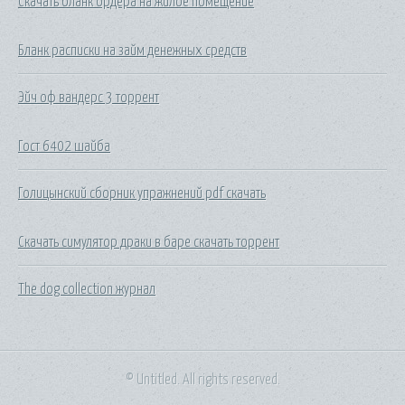
Скачать бланк ордера на жилое помещение
Бланк расписки на займ денежных средств
Эйч оф вандерс 3 торрент
Гост 6402 шайба
Голицынский сборник упражнений pdf скачать
Скачать симулятор драки в баре скачать торрент
The dog collection журнал
© Untitled. All rights reserved.