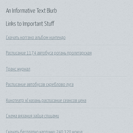
An Informative Text Blurb
Links to Important Stuff
Скачать ноггано альбом нинтендо
Расписание 1174 автобуса рогань пролетарская
Транс журнал
Расписание автобусов скреблово луга
Кинотеатр xl казань расписание сеансов цена
Схема вязания зайца спицами
Скачать бесплатно картинки 240 320 нокиа