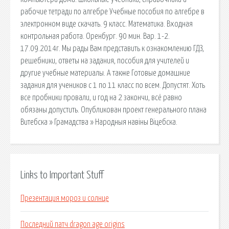
рабочие тетради по алгебре Учебные пособия по алгебре в
электронном виде скачать. 9 класс. Математика. Входная
контрольная работа. Оренбург. 90 мин. Вар. 1-2.
17.09.2014г. Мы рады Вам представить к ознакомлению ГДЗ,
решебники, ответы на задания, пособия для учителей и
другие учебные материалы. А также Готовые домашние
задания для учеников с 1 по 11 класс по всем. Допустят. Хоть
все пробники провали, и год на 2 закончи, всё равно
обязаны допустить. Опубликован проект генерального плана
Витебска » Грамадства » Народныя навіны Віцебска.
Links to Important Stuff
Презентация мороз и солнце
Последний патч dragon age origins