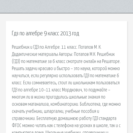
Гдз по алгебре 9 класс 2013 год
Решебник и ГДЗ по Алгебре. 11 класс. Потапов М. К.
Дидактические материалы Авторы: Потапов М.К. Решебник
(ГДЗ) по математике за 6 класс смотрите онлайн на Решаторе.
Решать задачи красиво и быстро – это наука, которой можно
научиться, если регулярно использовать ГДЗ по математике 6
класс. Если сомневаетесь, стоит ли школьникам пользоваться
ГДЗ по алгебре 10–11 класс Мордкович, то подумайте –
многим ли в жизни пригодились школьные знания по
основам матанализа, комбинаторики. Библиотека, где можно
скачать учебники, шпаргалки, учебные пособия и
справочники. Бесплатную домашнюю работу ГДЗ стандарта
ФГОС можно читать как с телефона на уроках в школе, так и с
компьютера дома. Школьные учебники, справочники и