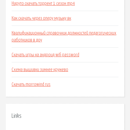
Наруто скачать торрент 1 сезон mp4
Как скачать через оперу музыку вк
Квалификационный справочник должностей педагогических
работников в доу
Скачать игры на андроид wifi password
Схема вышивки зимнее кружево
Скачать morrowind rus
Links