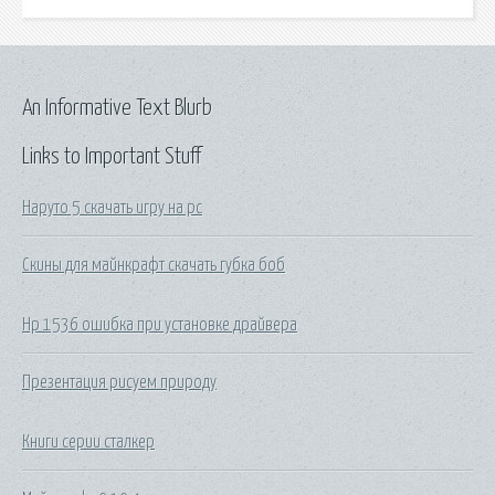
An Informative Text Blurb
Links to Important Stuff
Наруто 5 скачать игру на рс
Скины для майнкрафт скачать губка боб
Hp 1536 ошибка при установке драйвера
Презентация рисуем природу
Книги серии сталкер