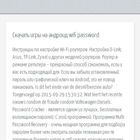
Скачать игры на андроид wifi password
Инструкции по настройке Wi-Fi роутеров. Настройка D-Link,
Asus, TP-Link, Zyxel и других моделей роутеров. Роутер в
режиме репитера – прекрасный способ сэкономить, если у
вас есть подходящий для. Если вы забыли установленный
пароль или графический ключ на Android, это не повод
паниковать. Is dit het einde van de diesel/benzine auto?
Toegevoegd op 2015-09-29 15:30:32. Wat leert het recente
nieuws rondom de fraude rondom Volkswagen Diesels.
Password Cracker - является одним из лучших, бесплатных
взломщиком паролей. С этой программой. Программа Multi
Password Recovery - очень мощная программа для подбора
паролем более чем смотреть онлайн телеканал рен тв
топливные брикеты купить в спб скачать красивые картинки.