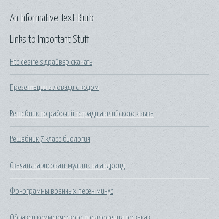
An Informative Text Blurb
Links to Important Stuff
Htc desire s драйвер скачать
Презентации в ловади с кодом
Решебник по рабочий тетради английского языка
Решебник 7 класс биология
Скачать нарисовать мультик на андроид
Фонограммы военных песен минус
Образец коммерческого предложения госзаказ