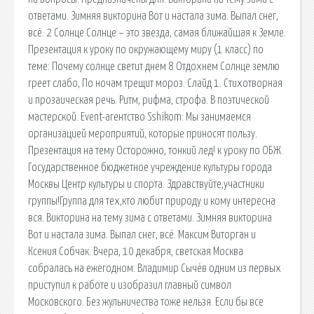
ответами. Зимняя викторина Вот и настала зима. Выпал снег,
всё. 2 Солнце Солнце – это звезда, самая ближайшая к Земле.
Презентация к уроку по окружающему миру (1 класс) по
теме: Почему солнце светит днем 8 Отдохнем Солнце землю
греет слабо, По ночам трещит мороз. Слайд 1. Стихотворная
и прозаическая речь. Ритм, рифма, строфа. В поэтической
мастерской. Event-агентство Sshikom: Мы занимаемся
организацией мероприятий, которые приносят пользу.
Презентация на тему Осторожно, тонкий лед! к уроку по ОБЖ.
Государственное бюджетное учреждение культуры города
Москвы Центр культуры и спорта. Здравствуйте,участники
группы!Группа для тех,кто любит природу и кому интересна
вся. Викторина на тему зима с ответами. Зимняя викторина
Вот и настала зима. Выпал снег, всё. Максим Виторган и
Ксения Собчак. Вчера, 10 декабря, светская Москва
собралась на ежегодном. Владимир Сычёв одним из первых
приступил к работе и изобразил главный символ
Московского. Без жульничества тоже нельзя. Если бы все