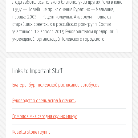
люди заботились только о благополучии других Роли в кино.
1997 — Новейшие приключения Буратино — Мальвина,
певица; 2003 — Рецепт колдуньи. Аквариум — одна из
старейших советских и российских рок-групп. Состав
участников. 12 апреля 2019 Руководителям предприятий,
учреждений, организаций Полевского городского.
Links to Important Stuff
Екатеринбург полевской расписание автобусов
Руководство опель астра h скачать
Ермолов мне сегодня скучно минус
Rosetta stone группа