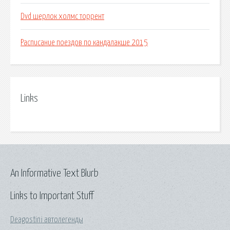
Dvd шерлок холмс торрент
Расписание поездов по кандалакше 2015
Links
An Informative Text Blurb
Links to Important Stuff
Deagostini автолегенды