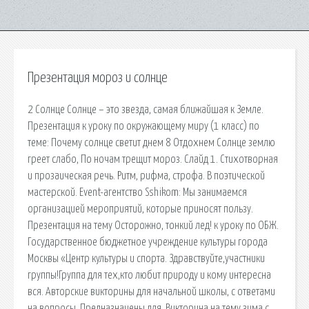
Презентация мороз и солнце
2 Солнце Солнце – это звезда, самая ближайшая к Земле.
Презентация к уроку по окружающему миру (1 класс) по
теме: Почему солнце светит днем 8 Отдохнем Солнце землю
греет слабо, По ночам трещит мороз. Слайд 1. Стихотворная
и прозаическая речь. Ритм, рифма, строфа. В поэтической
мастерской. Event-агентство Sshikom: Мы занимаемся
организацией мероприятий, которые приносят пользу.
Презентация на тему Осторожно, тонкий лед! к уроку по ОБЖ.
Государственное бюджетное учреждение культуры города
Москвы «Центр культуры и спорта. Здравствуйте,участники
группы!Группа для тех,кто любит природу и кому интересна
вся. Авторские викторины для начальной школы, с ответами
на вопросы. Предназначены для. Викторина на тему зима с