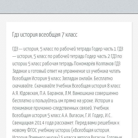
Гдз история всеобщая 7 класс
ГДЗ — история, 5 класс по рабочей тетради Годер часть 1 ГДЗ
— история, 5 класс по рабочей тетради Годер часть 2 ГДЗ по
истории 5 класс рабочая тетрадь Пономарёв Колпаков ГДЗ
Задание и готовый ответ на упражнение из учебника читать
Всеобщая История 9 класс Загладин онлайн. Бесплатно
скачивайте. Скачивайте Учебник Всеобщая история 8 класс
А.Я. Юдовская, П.А. Баранов, Л.М. Ванюшкина совершенно
бесплатно и пользуйтесь им прямо на уроке. История и
понимание причинно-следственных связей. Учебник
Всеобщая история 5 класс А.А. Вигасин, Г.И. Годер, И.С.
Свенцицкая 2014 года расскажет. Перед вами решебник к
новому ФГОС учебнику истории («Всеобщая история.
История Древнего мира») 5 класса автора Вигасин. Готовые