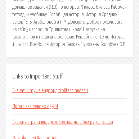
домашние задания (ГДЗ) по истории. 5 класс. 6 класс. Рабочая
тетрадь к учебнику "Всеобщая история. История Средних
веков" Е. В. Агибаловой и Г. М. Донского. Добро пожаловать
на сайт 30school.ru Тридцатая школа! Нагрузка на
школьников в наши дни большая. Решебник и ГДЗ по Истории.
11 класс. Всеобщая История. Базовый уровень. Волобуев О.В.
Links to Important Stuff
Скачать игру на андроид trollface quest 4
Прошивка леново a390t
Скачать игры смешарики бесплатно и без регистрации
Макс фадеев flac торрент