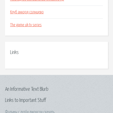
Клуб аккорд солнцево
The game uk tv series
Links
An Informative Text Blurb
Links to Important Stuff
Фильмы с дуэйн джонсон скачать