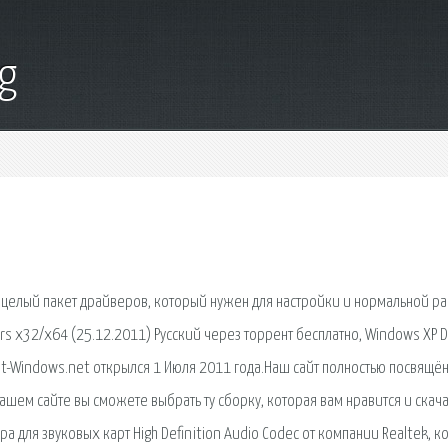
g
бой целый пакет драйверов, который нужен для настройки и нормальной р
ers x32/x64 (25.12.2011) Русский через торрент бесплатно, Windows XP D
ent-Windows.net открылся 1 Июля 2011 года.Наш сайт полностью посвящё
ем сайте вы сможете выбрать ту сборку, которая вам нравится и скача
ера для звуковых карт High Definition Audio Codec от компании Realtek, 