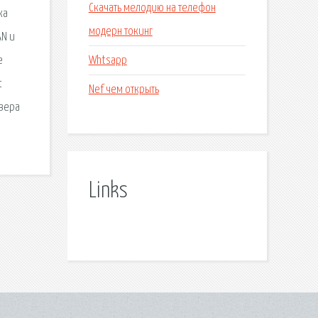
Скачать мелодию на телефон
ка
модерн токинг
AN и
Whtsapp
е
t
Nef чем открыть
йвера
Links