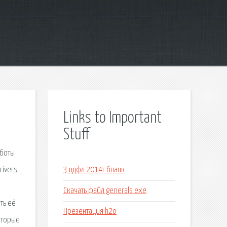
Links to Important
Stuff
аботы
rivers
3 ндфл 2014г бланк
н
Скачать файл generals exe
ть её
Презентация h2o
которые