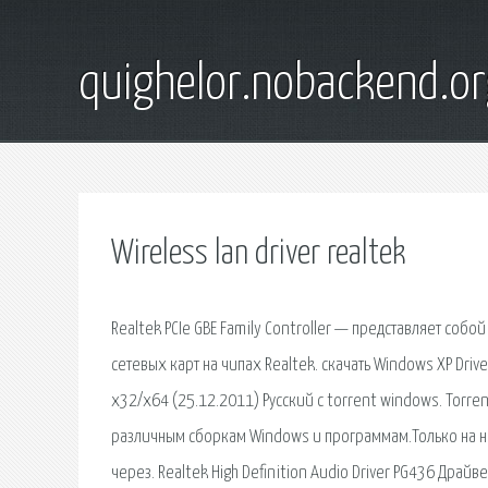
quighelor.nobackend.or
Wireless lan driver realtek
Realtek PCIe GBE Family Controller — представляет со
сетевых карт на чипах Realtek. скачать Windows XP Driv
x32/x64 (25.12.2011) Русский с torrent windows. Torr
различным сборкам Windows и программам.Только на наш
через. Realtek High Definition Audio Driver PG436 Драйв