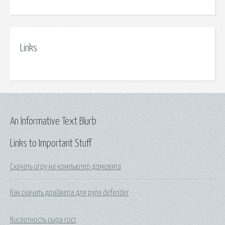
Links
An Informative Text Blurb
Links to Important Stuff
Скачать игру на компьютер домовята
Как скачать драйвера для руля defender
Кислотность сыра гост