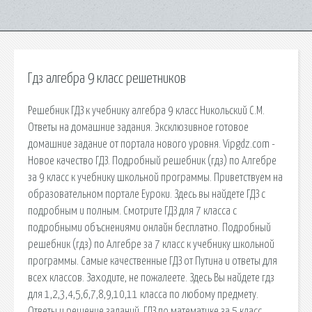
Гдз алгебра 9 класс решетников
Решебник ГДЗ к учебнику алгебра 9 класс Никольский С.М.
Ответы на домашние задания. Эксклюзивное готовое
домашние задание от портала нового уровня. Vipgdz.com -
Новое качество ГДЗ. Подробный решебник (гдз) по Алгебре
за 9 класс к учебнику школьной программы. Приветствуем на
образовательном портале Еуроки. Здесь вы найдете ГДЗ с
подробным и полным. Смотрите ГДЗ для 7 класса с
подробными объснениями онлайн бесплатно. Подробный
решебник (гдз) по Алгебре за 7 класс к учебнику школьной
программы. Самые качественные ГДЗ от Путина и ответы для
всех классов. Заходите, не пожалеете. Здесь Вы найдете гдз
для 1,2,3,4,5,6,7,8,9,10,11 класса по любому предмету.
Ответы и решение заданий. ГДЗ по математике за 5 класс