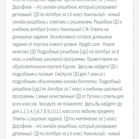
Дорофеев – это онлайн-решебник, который раскрывает
детальный. ГДЗ по Алгебре за 10 класс Никольский - новый
онлайн решебник с ответами и решениями. Решебник ГДЗ к
учебнику алгебра 9 класс Никольский С.М. Ответы на
домашние задания. Эксклюзивное готовое домашние
задание от портала нового уровня. Vipgdz.com - Новое
качество ГДЗ. Подробный решебник (гдз) по Алгебре за 9
класс к учебнику школьной программы. Приветствуем на
образовательном портале Еуроки. Здесь вы найдете ГДЗ с
подробным и полным. Смотрите ГДЗ для 7 класса с
подробными объснениями онлайн бесплатно. Подробный
решебник (гдз) по Алгебре за 7 класс к учебнику школьной
программы. Самые качественные ГДЗ от Путина и ответы для
всех классов. Заходите, не пожалеете. Здесь Вы найдете гдз
для 1,2,3,4,5,6,7,8,9,10,11 класса по любому предмету.
Ответы и решение заданий. ГДЗ по математике за 5 класс
Дорофеев – это онлайн-решебник, который раскрывает
детальный. ГДЗ по Алгебре за 10 класс Никольский - новый