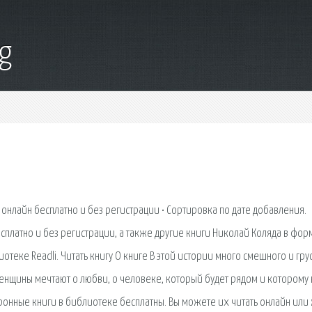
g
 онлайн бесплатно и без регистрации • Сортировка по дате добавления.
сплатно и без регистрации, а также другие книги Николай Коляда в фор
теке Readli. Читать книгу О книге В этой истории много смешного и грус
женщины мечтают о любви, о человеке, который будет рядом и которому
ктронные книги в библиотеке бесплатны. Вы можете их читать онлайн или