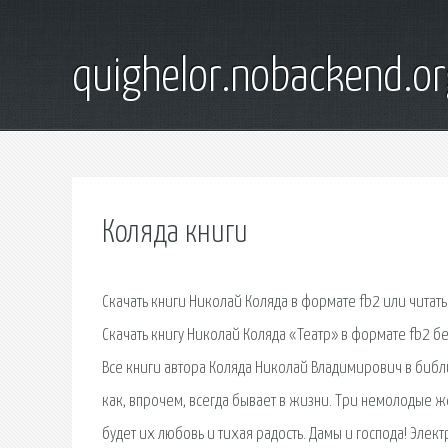
quighelor.nobackend.or
Коляда книги
Скачать книги Николай Коляда в формате fb2 или читать
Скачать книгу Николай Коляда «Театр» в формате fb2 бе
Все книги автора Коляда Николай Владимирович в библио
как, впрочем, всегда бывает в жизни. Три немолодые 
будет их любовь и тихая радость. Дамы и господа! Эле