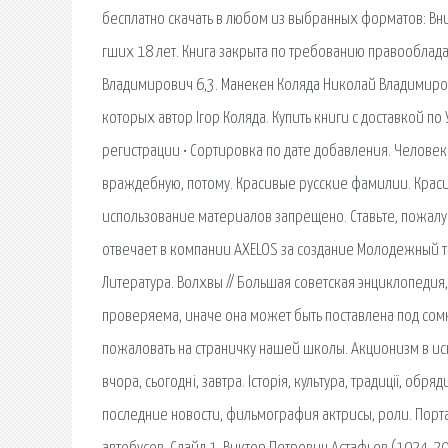
бесплатно скачать в любом из выбранных форматов: Вн
гших 18 лет. Книга закрыта по требованию правооблад
Владимирович 6,3. Манекен Коляда Николай Владимирови
которых автор Ігор Коляда. Купить книги с доставкой по
регистрации • Сортировка по дате добавления. Челов
враждебную, потому. Красивые русские фамилии. Краси
использование материалов запрещено. Ставьте, пожалуйс
отвечает в компании AXELOS за создание Молодежный те
Литература. Волхвы // Большая советская энциклопедия
проверяема, иначе она может быть поставлена под сом
пожаловать на страничку нашей школы. Акционизм в иск
вчора, сьогодні, завтра. Історія, культура, традиції, о
последние новости, фильмография актрисы, роли. Порт