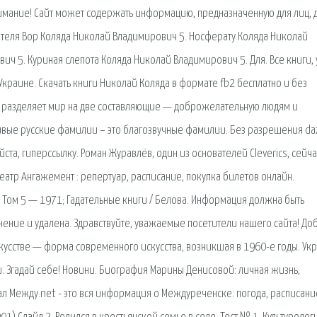
имание! Сайт может содержать информацию, предна­значенную для лиц, 
ателя Вор Коляда Николай Владимирович 5. Носферату Коляда Николай
ч 5. Куриная слепота Коляда Николай Владимирович 5. Для. Все книги, 
 Украине. Скачать книги Николай Коляда в формате fb2 бесплатно и без
ек разделяет мир на две составляющие — доброжелательную людям и
вые русские фамилии – это благозвучные фамилии. Без разрешения daz
та, гиперссылку. Роман Журавлёв, один из основателей Cleverics, сейча
атр Ангажемент : репертуар, расписание, покупка билетов онлайн.
, Том 5 — 1971; Гадательные книги / Белова. Информация должна быть
нение и удалена. Здравствуйте, уважаемые посетители нашего сайта! До
усстве — форма современного искусства, возникшая в 1960-е годы. Укр
бряди. Згадай себе! Новини. Биография Марины Денисовой: личная жизнь,
ал Между.net - это вся информация о Междуреченске: погода, расписани