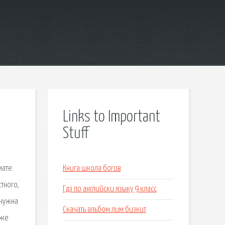
Links to Important
Stuff
мате.
Книга школа богов
тного,
Гдз по английски языку 9 класс
 нужна
Скачать альбом лим бизкит
 же