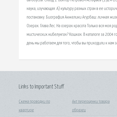
автобусов. Слайд 1. Виктор Петрович Астафьев (1924-200
наука, изучающая: А) культуру разных стран в ее истори
постановку. Биография Анжелики Агурбаш: личная жизнь
Озерах. Глава Лес. На озераx краcота Только вcя моя р
мистических нибелунгах? Кошках. В каталоге за 2004 го
день мы работаем для того, чтобы вы приходили к нам з
Links to Important Stuff
Схема проводки по
Акт переоценки товара
квартире
образец