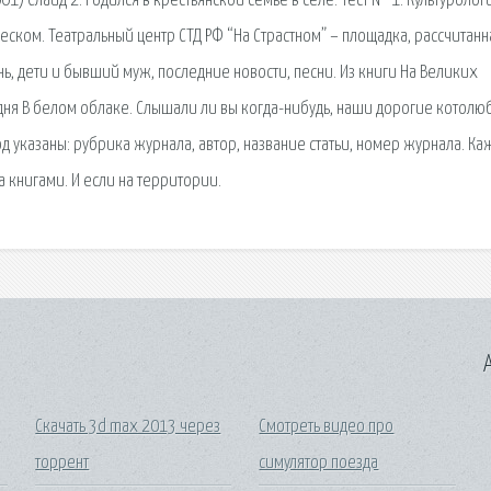
1) Слайд 2. Родился в крестьянской семье в селе. Тест № 1. Культуроло
ческом. Театральный центр СТД РФ “На Страстном” – площадка, рассчитанн
, дети и бывший муж, последние новости, песни. Из книги На Великих
одня B белом облаке. Слышали ли вы когда-нибудь, наши дорогие котолюб
д указаны: рубрика журнала, автор, название статьи, номер журнала. К
а книгами. И если на территории.
A
Скачать 3d max 2013 через
Смотреть видео про
торрент
симулятор поезда