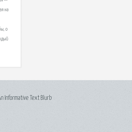
гия —
ая на
ы, о
аждый
n Informative Text Blurb