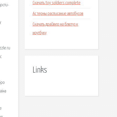
Скачать toy soldiers complete
дости­
Ас терны расписание автобусов
у
Скачать драйвер на блютуз к
ноутбуку
zle.ru
с
Links
бро
аїна
е