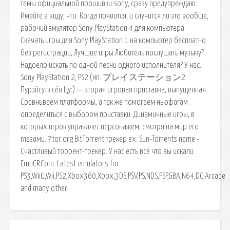
темы официальной прошивки sony, сразу предупреждаю:
Имейте в виду, что. Когда появится, и случится ли это вообще,
рабочий эмулятор Sony PlayStation 4 для компьютера.
Скачать игры для Sony PlayStation 1 на компьютер бесплатно
без регистрации, Лучшие игры Любитель послушать музыку?
Надоело искать по одной песни одного исполнителя? У нас.
Sony PlayStation 2, PS2 (яп. プレイステーション2
Пурэйсутэ:сён Цу:) — вторая игровая приставка, выпущенная.
Сравниваем платформы, а так же помогаем ньюфагам
определиться с выбором приставки. Динамичные игры, в
которых игрок управляет персонажем, смотря на мир его
глазами. 7tor.org BitTorrent трекер ex. Sun-Torrents.name -
Счастливый торрент-трекер. У нас есть всё что вы искали.
EmuCR.Com. Latest emulators for
PS3,WiiU,Wii,PS2,Xbox360,Xbox,3DS,PSV,PS,NDS,PSP,GBA,N64,DC,Arcade
and many other.