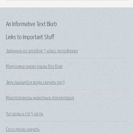
An Informative Text Blurb
Links to Important Stuff
Задачник по алгебре 7 класс дорофеева
Минусовка океан эльзы без бою
Звук льющейся воды скачать mp3
Микоплазмозы животных презентация
Чит коды к гта 5 на пк
Сосо песни скачать