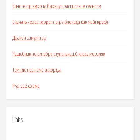
Кинотеатр европа барнаул расписание сеансов
Скачать через торрент игру блокада как майнкрафт
Дракон симулятор
Решебник по алгебре ступеньки 10 класс мерзляк
Там где нас нема аккорды
P5q se2 схема
Links