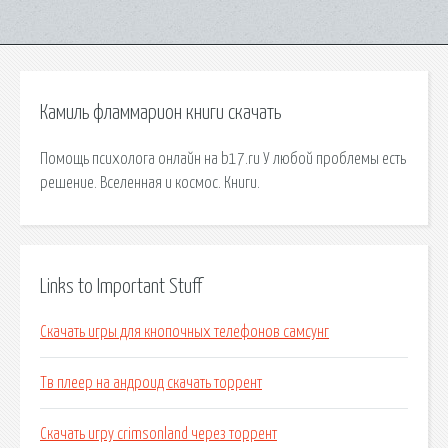
Камиль фламмарион книги скачать
Помощь психолога онлайн на b17.ru У любой проблемы есть
решение. Вселенная и космос. Книги.
Links to Important Stuff
Скачать игры для кнопочных телефонов самсунг
Тв плеер на андроид скачать торрент
Скачать игру crimsonland через торрент