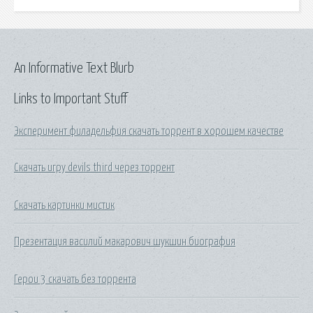
An Informative Text Blurb
Links to Important Stuff
Эксперимент филадельфия скачать торрент в хорошем качестве
Скачать игру devils third через торрент
Скачать картинки мистик
Презентация василий макарович шукшин биография
Герои 3 скачать без торрента