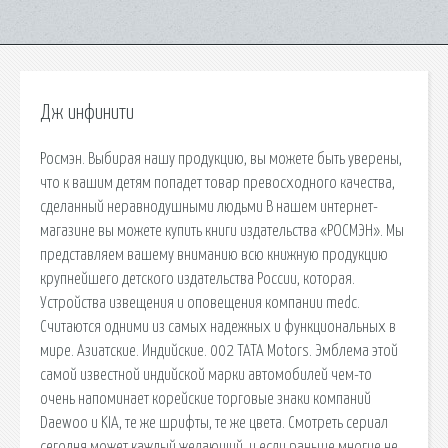
Дж инфинити
Росмэн. Выбирая нашу продукцию, вы можете быть уверены,
что к вашим детям попадет товар превосходного качества,
сделанный неравнодушными людьми В нашем интернет-
магазине вы можете купить книги издательства «РОСМЭН». Мы
представляем вашему вниманию всю книжную продукцию
крупнейшего детского издательства России, которая.
Устройства извещения и оповещения компании medc.
Считаются одними из самых надежных и функциональных в
мире. Азиатские. Индийские. 002 TATA Motors. Эмблема этой
самой известной индийской марки автомобилей чем-то
очень напоминает корейские торговые знаки компаний
Daewoo и KIA, те же шрифты, те же цвета. Смотреть сериал
сегодня может каждый желающий, и если раньше многие не