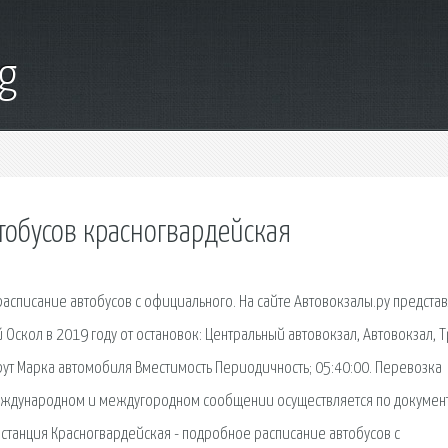
g
тобусов красногвардейская
расписание автобусов с официального. На сайте Автовокзалы.ру предста
Оскол в 2019 году от остановок: Центральный автовокзал, Автовокзал, Т
ут Марка автомобиля Вместимость Периодичность; 05:40:00. Перевозка
еждународном и междугородном сообщении осуществляется по докумен
останция Красногвардейская - подробное расписание автобусов с