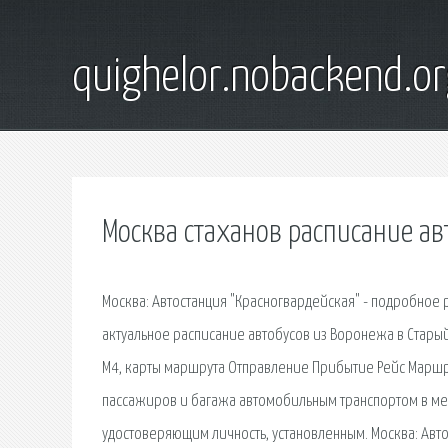
quighelor.nobackend.or
Москва стаханов расписание ав
Москва: Автостанция "Красногвардейская" - подробное 
актуальное расписание автобусов из Воронежа в Старый 
М4, карты маршрута Отправление Прибытие Рейс Маршр
пассажиров и багажа автомобильным транспортом в м
удостоверяющим личность, установленным. Москва: Авт