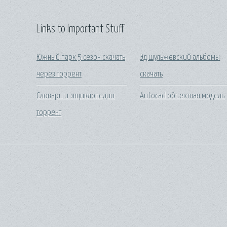
Links to Important Stuff
Южный парк 5 сезон скачать
Эд шульжевский альбомы
через торрент
скачать
Словари и энциклопедии
Autocad объектная модель
торрент