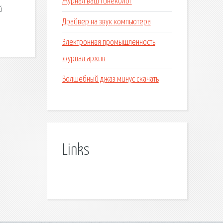
Журнал ваш гинеколог
й
Драйвер на звук компьютера
Электронная промышленность
журнал архив
Волшебный джаз минус скачать
Links