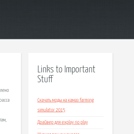
Links to Important
Stuff
влено
расса
Скачать моды на камаз farming
simulator 2015
там,
Драйвер для explay rio play