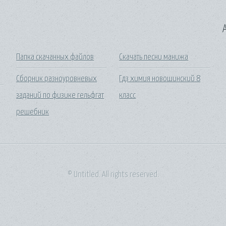
A
Папка скачанных файлов
Скачать песни манижа
Сборник разноуровневых
Гдз химия новошинский 8
заданий по физике гельфгат
класс
решебник
© Untitled. All rights reserved.