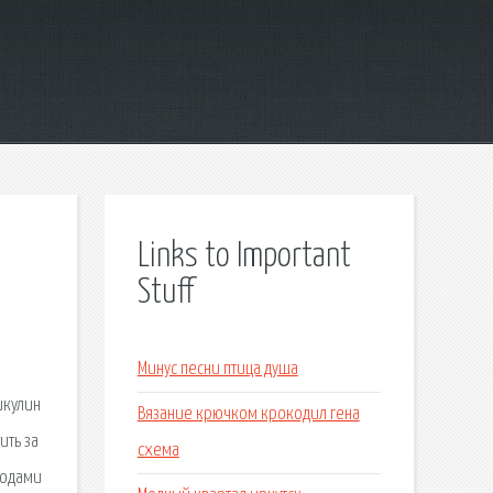
Links to Important
Stuff
Минус песни птица душа
икулин
Вязание крючком крокодил гена
ить за
схема
 годами