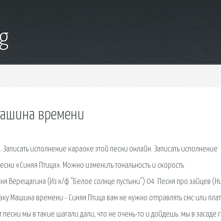
g
машина времени
. Записать исполнение караоке этой песни онлайн. Записать исполнение
песни «Синяя Птица». Можно изменить тональность и скорость
сня Верещагина (Из к/ф "Белое солнце пустыни") 04. Песня про зайцев (Н
овку Машина времени - Синяя Птица вам не нужно отправлять смс или плат
ст песни мы в такие шагали дали, что не очень-то и дойдешь. мы в засаде