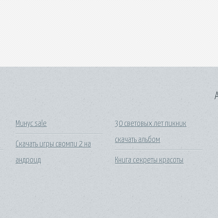
A
Минус sale
30 световых лет пикник
скачать альбом
Скачать игры свомпи 2 на
андроид
Книга секреты красоты