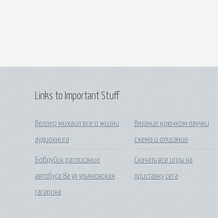
Links to Important Stuff
Веллер михаил все о жизни
Вязание крючком паучки
аудиокнига
схема и описание
Бобруйск расписание
Скачать все игры на
автобуса 8а ул ульяновская
приставку сега
гагарина