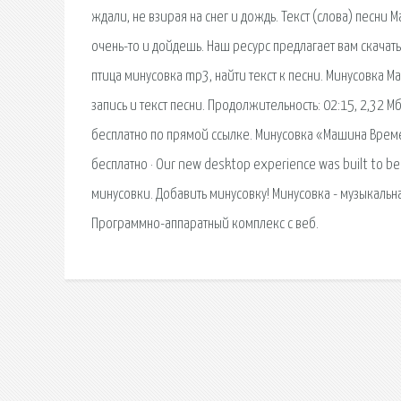
ждали, не взирая на снег и дождь. Текст (слова) песни 
очень-то и дойдешь. Наш ресурс предлагает вам скача
птица минусовка mp3, найти текст к песни. Минусовка 
запись и текст песни. Продолжительность: 02:15, 2,32 Мб.
бесплатно по прямой ссылке. Минусовка «Машина Времен
бесплатно · Our new desktop experience was built to be 
минусовки. Добавить минусовку! Минусовка - музыкальн
Программно-аппаратный комплекс с веб.