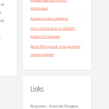
Модный квартал иркутск
 не
расписание
я
Лошади играть симулятор
тер
Cmos checksum error defaults
loaded что означает
,
Диско 80х лучшие хиты дискотек
скачать торрент
Links
Минусовки - Агентство Праздник.