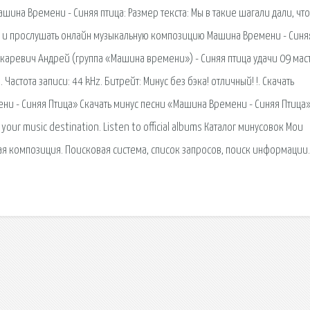
Машина Времени - Синяя птица: Размер текста: Мы в такие шагали дали, что
ть и прослушать онлайн музыкальную композицию Машина Времени - Синя
Макаревич Андрей (группа «Машина времени») - Синяя птица удачи 09 мас
 Частота записи: 44 kHz. Битрейт: Минус без бэка! отличный! !. Cкачать
и - Синяя Птица» Скачать минус песни «Машина Времени - Синяя Птица»
your music destination. Listen to official albums Каталог минусовок Мои
ая композиция. Поисковая сиcтема, список запросов, поиск информации.