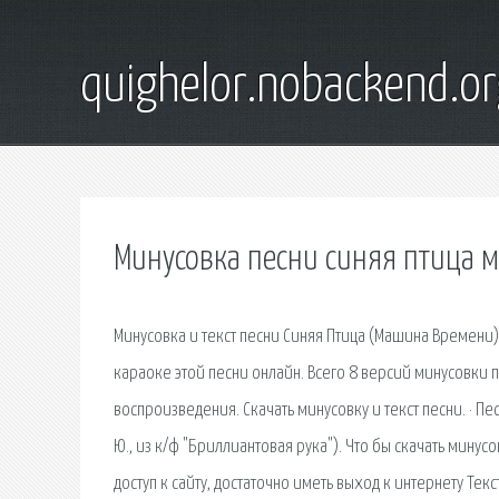
quighelor.nobackend.or
Минусовка песни синяя птица 
Минусовка и текст песни Синяя Птица (Машина Времени)
караоке этой песни онлайн. Всего 8 версий минусовки 
воспроизведения. Скачать минусовку и текст песни. · Пе
Ю., из к/ф "Бриллиантовая рука"). Что бы скачать минус
доступ к сайту, достаточно иметь выход к интернету Тек