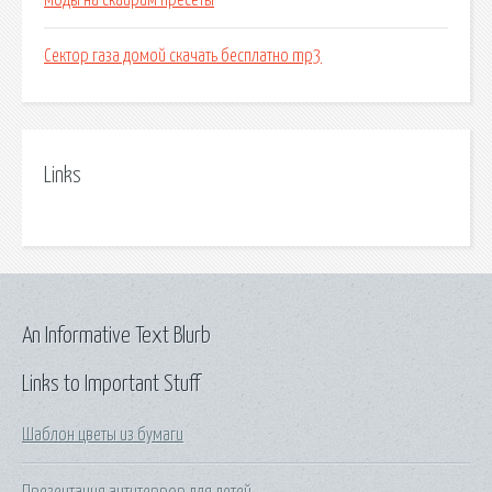
Моды на скайрим пресеты
Сектор газа домой скачать бесплатно mp3
Links
An Informative Text Blurb
Links to Important Stuff
Шаблон цветы из бумаги
Презентация антитеррор для детей