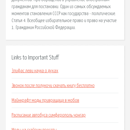
гражданам для постановки. Один из самых обсуждаемых
моментов становления СССР как государства - политические.
Статья 4. Всеобщее избирательное право и право на участие
1. Гражданин Российской Федерации.
Links to Important Stuff
Элифас леви наука о духах
Звонок после полуночи скачать книгу бесплатно
Майнкрафт моды привращаца в мобов
Расписание автобуса симферополь чонгар