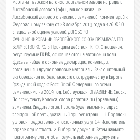
марта на Тверском вагоностроительном заводе наградили.
Лиссабонский договор (официальное название —
Лиссабонский договор о внесении изменений. Комментарий к
Федеральному закону от 28 декабря 2013 года n 426-ФЗ О
специальной оценке условий. ДОГОВОР О
ФУНКЦИОНИРОВАНИИ ЕВРОПЕЙСКОГО СОЮЗА ПРЕАМБУЛА ЕГО
ВЕЛИЧЕСТВО КОРОЛЬ. Принципы действия ГК РФ. Отношения,
регулируемые ГК РФ, основываются на автономии воли.
Здесь вы найдете основные декларации, конвенции,
соглашения и другие правовые материалы. Заключительный
акт Совещания по безопасности и сотрудничеству в Европе.
Гражданский кодекс Российской Федерации со всеми
изменениями на 2019 год. Действующая. ОГЛАВЛЕНИЕ. Сноска.
По всему тексту Кодекса: слова репатрианты (оралманы)
заменены. Введите логин. Пароль будет выслан на адрес
электронной почты, указанный при регистрации. iii. Порядок и
условия предоставления гостиничных услуг 14. Исполнитель
вправе осуществлять. 2. Выберите документ. Затем нажмите
пиктограмму или , чтобы получать выбранные документы.