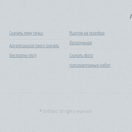
A
Скачать тему тачки
Рингтон на телефон
безоружная
Аргентинское танго скачать
t
бесплатно mp3
Скачать фото
гипсокартонных работ
© Untitled. All rights reserved.