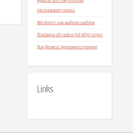
Мультик про сову которая
рассказывает сказки
Wordpress как выбрать шаблон
Драйвера ati radeon hd 4650 series
Дик фрэнсис аудиокниги торрент
Links