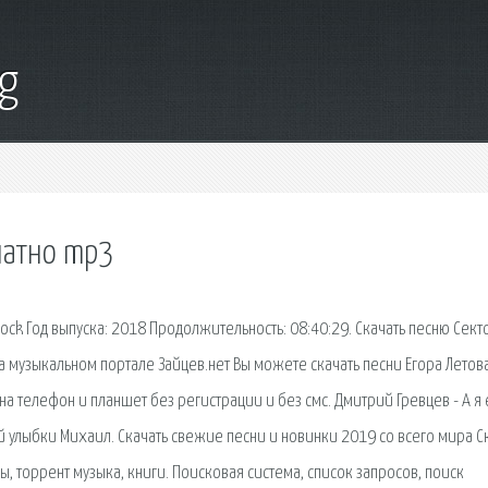
g
платно mp3
Rock Год выпуска: 2018 Продолжительность: 08:40:29. Скачать песню Сект
 музыкальном портале Зайцев.нет Вы можете скачать песни Егора Летов
на телефон и планшет без регистрации и без смс. Дмитрий Гревцев - А я 
 улыбки Михаил. Скачать свежие песни и новинки 2019 со всего мира С
ы, торрент музыка, книги. Поисковая сиcтема, список запросов, поиск