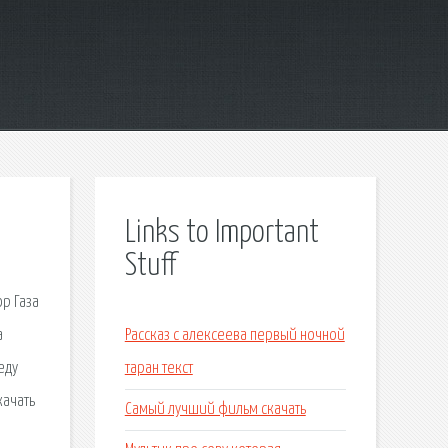
Links to Important
Stuff
ор Газа
а
Рассказ с алексеева первый ночной
еду
таран текст
качать
Самый лучший фильм скачать