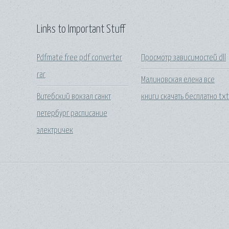
Links to Important Stuff
Pdfmate free pdf converter
Просмотр зависимостей dll
rar
Малиновская елена все
Витебский вокзал санкт
книги скачать бесплатно tx
петербург расписание
электричек