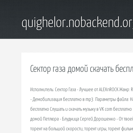
quighelor.nobackend.or
Сектор газа домой скачать бес
Исполнитель: Сектор Газа - Лучшее от ALEXnROCK Жанр: 
- Демобилизация бесплатно в mp3. Параметры файла: На
бесплатно Слушать и скачать музыку в VK com бесплатно 
домой Петлюра - Блудница Сергей Дорошенко - От твоей
торент на большой скорости, торент игры, торент фильм