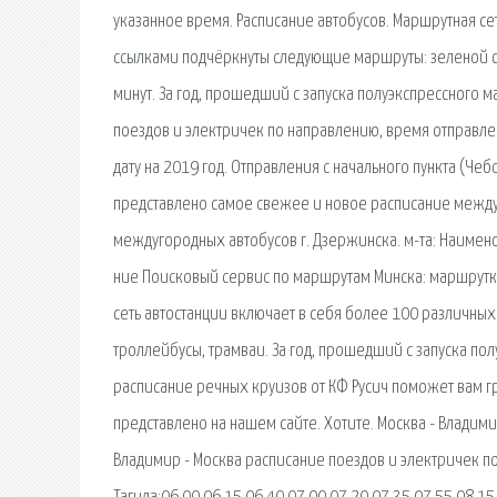
указанное время. Расписание автобусов. Маршрутная се
ссылками подчёркнуты следующие маршруты: зеленой сс
минут. За год, прошедший с запуска полуэкспрессного 
поездов и электричек по направлению, время отправлен
дату на 2019 год. Отправления с начального пункта (Чеб
представлено самое свежее и новое расписание между
междугородных автобусов г. Дзержинска. м-та: Наимен
ние Поисковый сервис по маршрутам Минска: маршрутки,
сеть автостанции включает в себя более 100 различных
троллейбусы, трамваи. За год, прошедший с запуска п
расписание речных круизов от КФ Русич поможет вам г
представлено на нашем сайте. Хотите. Москва - Владим
Владимир - Москва расписание поездов и электричек п