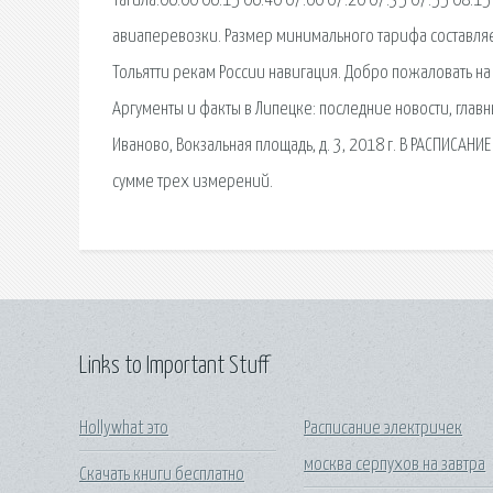
Тагила:06.00 06.15 06.40 07.00 07.20 07.35 07.55 08.15
авиаперевозки. Размер минимального тарифа составляе
Тольятти рекам России навигация. Добро пожаловать на
Аргументы и факты в Липецке: последние новости, главн
Иваново, Вокзальная площадь, д. 3, 2018 г. В РАСПИСАН
сумме трех измерений.
Links to Important Stuff
Hollywhat это
Расписание электричек
москва серпухов на завтра
Скачать книги бесплатно