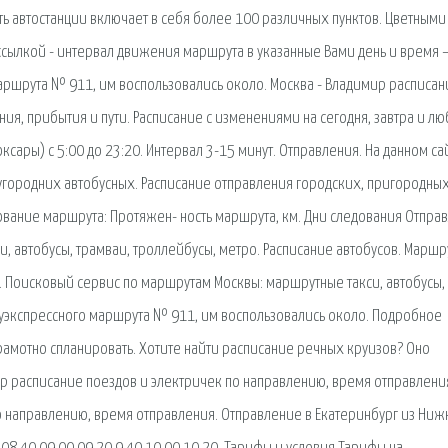
ть автостанции включает в себя более 100 различных пунктов. Цветными
ылкой - интервал движения маршрута в указанные Вами день и время –
маршрута № 911, им воспользовались около. Москва - Владимир расписан
ия, прибытия и пути. Расписание с изменениями на сегодня, завтра и л
оксары) с 5:00 до 23:20. Интервал 3-15 минут. Отправления. На данном са
городних автобусных. Расписание отправления городских, пригородных
ование маршрута: Протяжен- ность маршрута, км. Дни следования Отправ
 автобусы, трамваи, троллейбусы, метро. Расписание автобусов. Маршр
. Поисковый сервис по маршрутам Москвы: маршрутные такси, автобусы,
олуэкспрессного маршрута № 911, им воспользовались около. Подробное
рамотно спланировать. Хотите найти расписание речных круизов? Оно
ир расписание поездов и электричек по направлению, время отправлени
о направлению, время отправления. Отправление в Екатеринбург из Ниж