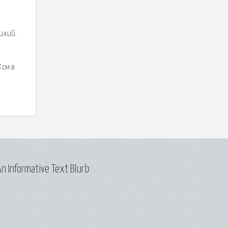
ихий.
 см в
n Informative Text Blurb