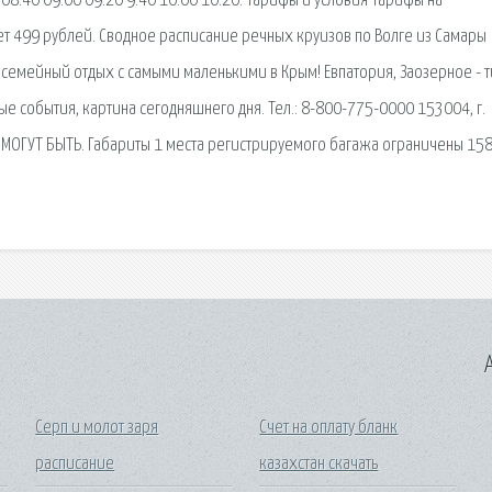
 08.40 09.00 09.20 9.40 10.00 10.20. Тарифы и условия Тарифы на
т 499 рублей. Сводное расписание речных круизов по Волге из Самары
 семейный отдых с самыми маленькими в Крым! Евпатория, Заозерное - т
ые события, картина сегодняшнего дня. Тел.: 8-800-775-0000 153004, г.
ИЕ МОГУТ БЫТЬ. Габариты 1 места регистрируемого багажа ограничены 158
A
Серп и молот заря
Счет на оплату бланк
расписание
казахстан скачать