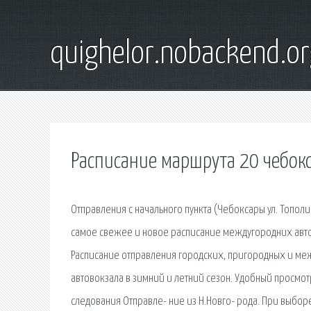
quighelor.nobackend.or
Расписание маршрута 20 чебок
Отправления с начального пункта (Чебоксары ул. Тополин
самое свежее и новое расписание междугородних авто
Расписание отправления городских, пригородных и меж
автовокзала в зимний и летний сезон. Удобный просмот
следования Отправле- ние из Н.Новго- рода. При выбо