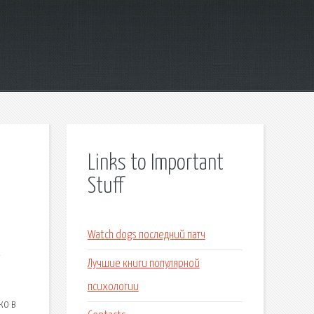
Links to Important
Stuff
Watch dogs последний патч
Лучшие книги популярной
психологии
ко в