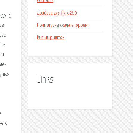
Contacts
Драйвер для fly iq260
 до 15
Ночь игуаны скачать торрент
ие
юбую
Кис ми рингтон
йте
 и
ле-
утная
Links
я.
него