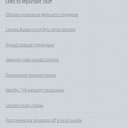
Links to Important Stuff
Образец приказа на умершего сотрудника
Скачать фильм город буги через торрент
Лучший планшет для музыки
Эдвенчер тайм скачать торрент
Презентация теорема герона
Автобус 746 маршрут расписание
Скачать готику 2 моды
Программа для перевода pdf в excel онлайн