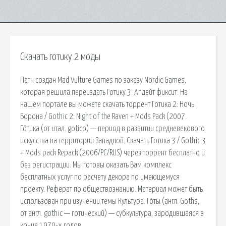
Скачать готику 2 моды
Патч создан Mad Vulture Games по заказу Nordic Games,
которая решила переиздать Готику 3. Апдейт фиксит. На
нашем портале вы можете скачать торрент Готика 2: Ночь
Ворона / Gothic 2: Night of the Raven + Mods Pack (2007.
Го́тика (от итал. gotico) — период в развитии средневекового
искусства на территории Западной. Скачать Готика 3 / Gothic 3
+ Mods pack Repack (2006/PC/RUS) через торрент бесплатно и
без регистрации. Мы готовы оказать Вам комплекс
бесплатных услуг по расчету декора по имеющемуся
проекту. Реферат по обществознанию. Материал может быть
использован при изучении темы Культура. Го́ты (англ. Goths,
от англ. gothic — готический) — субкультура, зародившаяся в
конце 1970-х годов.