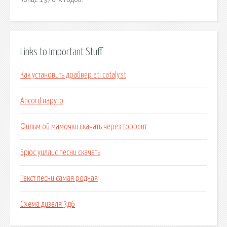
Links to Important Stuff
Как установить драйвер ati catalyst
Ancord наруто
Фильм ой мамочки скачать через торрент
Брюс уиллис песни скачать
Текст песни самая родная
Схема дизеля 3д6