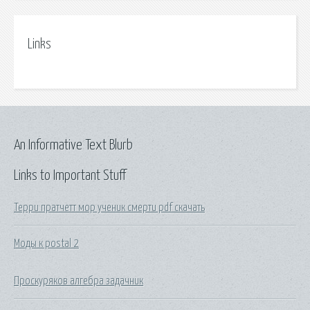
Links
An Informative Text Blurb
Links to Important Stuff
Терри пратчетт мор ученик смерти pdf скачать
Моды к postal 2
Проскуряков алгебра задачник