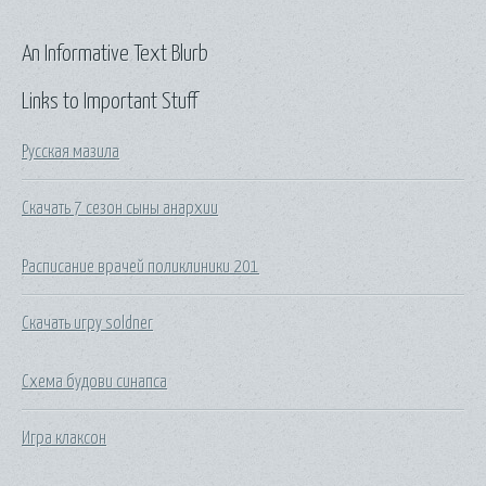
An Informative Text Blurb
Links to Important Stuff
Русская мазила
Скачать 7 сезон сыны анархии
Расписание врачей поликлиники 201
Скачать игру soldner
Схема будови синапса
Игра клаксон