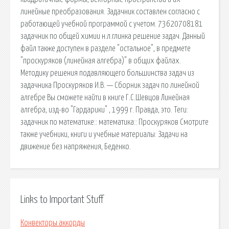
линейные преобразования. Задачник составлен согласно с
работающей учебной программой с учетом. 73620708181
задачник по общей химии н.л.глинка решение задач. Данный
файл также доступен в разделе "остальное", в предмете
"проскуряков (линейная алгебра)" в общих файлах.
Методику решения подавляющего большинства задач из
задачника Проскуряков И.В. — Сборник задач по линейной
алгебре Вы сможете найти в книге Г.С.Шевцов Линейная
алгебра, изд-во "Гардарики" , 1999 г. Правда, это. Теги:
задачник по математике:: математика:: Проскуряков Смотрите
также учебники, книги и учебные материалы: Задачи на
движение без напряжения, Беденко.
Links to Important Stuff
Конвекторы аккорды