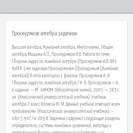
Проскуряков алгебра задачник
Высшая алгебра, Линейная алгебра, Многочлены, Общая
алгебра, Мишина А.П., Проскуряков И.В. Работа по теме:
Сборник задач по линейной алгебре (Проскуряков И.В. ВУЗ:
КубГУ. Сам задачник Проскурякова (Проскуряков (Линейная
алгебра)) В этой категории 1 файлов. Проскуряков И. В.
Сборник задач по линейной алгебре / И. В. Проскуряков.—9-
е издание. — М.: БИНОМ. Лаборатория знаний, 2005. — 383 с:
ил. (Классический университетский учебник). Учебник
алгебра 7 класс Колягин Ю. М. Данный учебник отвечает всем
требованиям. (Классический университетский учебник). –
isbn 5-94774-209-8 Задачник содержит следующие разделы:
определители, системы линейных уравнений, матрицы и
квадратичные формы, векторные пространства и их