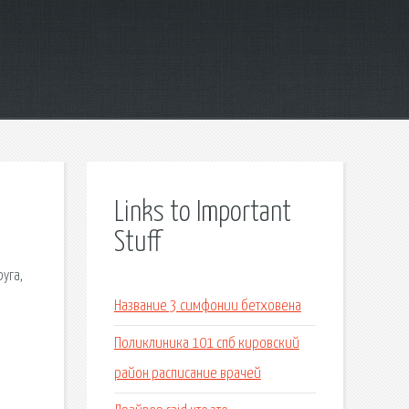
Links to Important
Stuff
уга,
Название 3 симфонии бетховена
Поликлиника 101 спб кировский
район расписание врачей