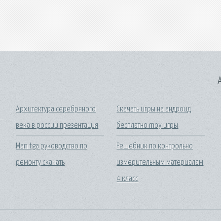
A
Архитектура серебряного
Скачать игры на андроид
века в россии презентация
бесплатно moy игры
Man tga руководство по
Решебник по контрольно
ремонту скачать
измерительным материалам
4 класс