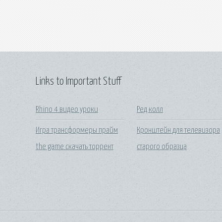
Links to Important Stuff
Rhino 4 видео уроки
Ред колл
Игра трансформеры прайм
Кронштейн для телевизора
the game скачать торрент
старого образца