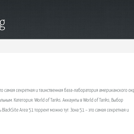
g
 это самая секретная и таинственная база-лаборатория американского окр
ьным. Категория: World of Tanks. Аккаунты в World of Tanks; Выбор
 BlackSite Area 51 торрент можно тут. Зона 51 – это самая секретная и