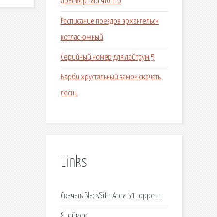
Драйвер raid что это
Расписание поездов архангельск
котлас южный
Серийный номер для лайтрум 5
Барби хрустальный замок скачать
песни
Links
Скачать BlackSite Area 51 торрент.
Я геймер.