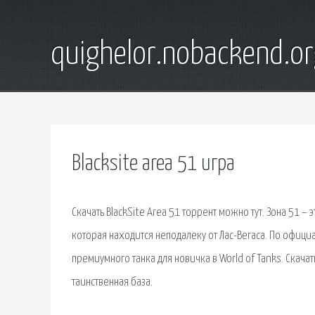
quighelor.nobackend.or
Blacksite area 51 игра
Скачать BlackSite Area 51 торрент можно тут. Зона 51 –
которая находится неподалеку от Лас-Вегаса. По официал
премиумного танка для новичка в World of Tanks. Скачать
таинственная база.