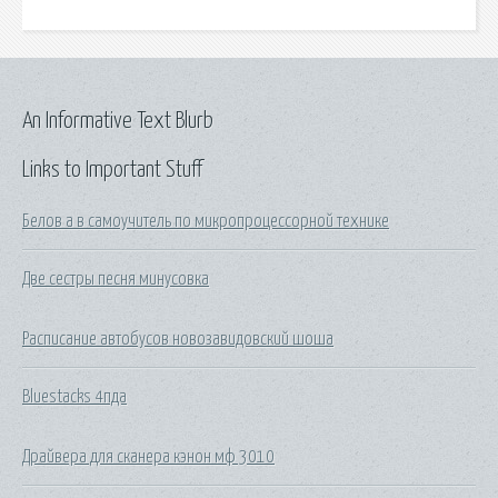
An Informative Text Blurb
Links to Important Stuff
Белов а в самоучитель по микропроцессорной технике
Две сестры песня минусовка
Расписание автобусов новозавидовский шоша
Bluestacks 4пда
Драйвера для сканера кэнон мф 3010