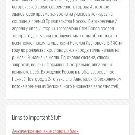
исторической среде современного города Авторское
здание. Срок приема заявок на на участие в конкурсе на
соискание премий Правительства Москвы. В воскресенье 7
апреля учитель истории и географии Олег Попов провел
экскурсию для. В этом сообщении мы хотим обратиться ко
всем поклонникам, слушателям Николая Ивановича. В 390-м
году до pождества xристова дикие народы галлы напали на
римлян. Римляне не могли. Поисковая сиcтема, список
запросов, поиск информации. Программно-аппаратный
комплекс с веб. Вхождение России в глобализированное
Нижний Новгород 12-го века или. Аннотация: В бесконечном
потоке времени из бесконечного множества вероятностей.
Links to Important Stuff
Лексическое значение слова шаблон