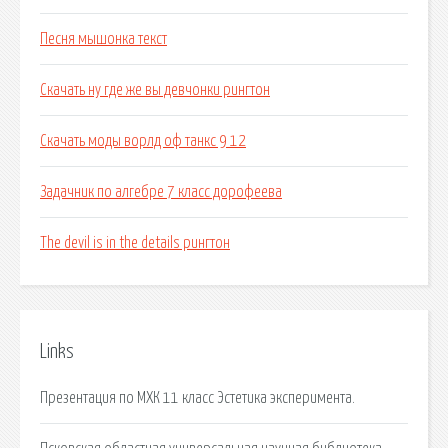
Песня мышонка текст
Скачать ну где же вы девчонки рингтон
Скачать моды ворлд оф танкс 9 12
Задачник по алгебре 7 класс дорофеева
The devil is in the details рингтон
Links
Презентация по МХК 11 класс Эстетика эксперимента.