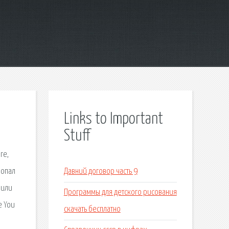
Links to Important
Stuff
ге,
попал
Давний договор часть 9
 или
Программы для детского рисования
e You
скачать бесплатно