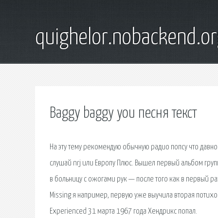
quighelor.nobackend.or
Baggy baggy you песня текст
На эту тему рекомендую обычную радио попсу что давно 
слушай nrj или Европу Плюс. Вышел первый альбом груп
в больницу с ожогами рук — после того как в первый ра
Missing я например, первую уже выучила вторая потихо
Experienced 31 марта 1967 года Хендрикс попал.