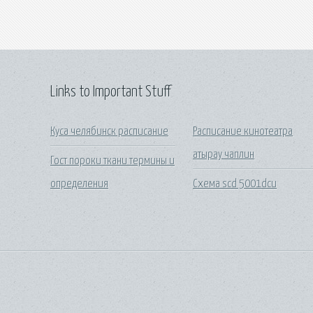
Links to Important Stuff
Куса челябинск расписание
Расписание кинотеатра
атырау чаплин
Гост пороки ткани термины и
определения
Схема scd 5001dcu