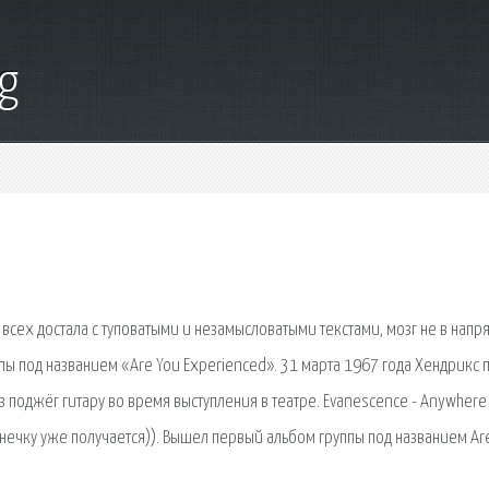
g
всех достала с туповатыми и незамысловатыми текстами, мозг не в напря
пы под названием «Are You Experienced». 31 марта 1967 года Хендрикс 
з поджёг гитару во время выступления в театре. Evanescence - Anywhere
нечку уже получается)). Вышел первый альбом группы под названием Ar