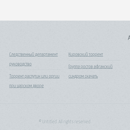
A
Следственный департамент
Кировский торрент
руководство
Группа ростов афганский
Торрент распутин или оргии
синдром скачать
при царском дворе
© Untitled. All rights reserved.