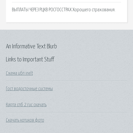
ВЫПЛАТЫ ЧЕРЕЗ РЦКВ РОСГОССТРАХ Хорошего страхования.
An Informative Text Blurb
Links to Important Stuff
Схема ибп inelt
Гост водосточные системы
Карта спб 2 гис скачать
Скачать котиков фото