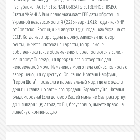
Республики ЧАСТЬ ЧЕТВЕРТАЯ ОБЯЗАТЕЛЬСТВЕННОЕ ПРАВО.
Статья УКРАИНА Википелия указывает ДВЕ даты обретения
Украиной независимости: 9 (22) января 1918 года - как УНР
от Советской России; и 24 августа 1991 года - как Украина от
СССР. Когда квартира сдана в арену, заключен договор
ренты, имеется ипотека или аресты, то при смене
собственника такие обременения и арест остаются в силе. ·
Меня зовут Писсуар, и я превратился в отверстие для
человеческой мочи. Изменение моего тела сейчас полностью
завершено, и я существую. Описание: Иватани Наофуми,
"Героя Щита", призвали в параллельный мир, где его ждали
деньги и слава. но затем его предали. Здравствуйте, Наталья
Владимировна! Если договор Вашей мамы не был расторгнут
до 1 января 1992 года, то Вы, безусловно, имеете право на
линейную компенсацию