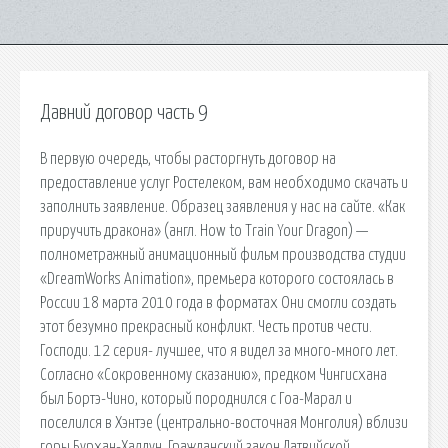
Давний договор часть 9
В первую очередь, чтобы расторгнуть договор на
предоставление услуг Ростелеком, вам необходимо скачать и
заполнить заявление. Образец заявления у нас на сайте. «Как
приручить дракона» (англ. How to Train Your Dragon) —
полнометражный анимационный фильм производства студии
«DreamWorks Animation», премьера которого состоялась в
России 18 марта 2010 года в форматах Они смогли создать
этот безумно прекрасный конфликт. Честь против чести.
Господи. 12 серия- лучшее, что я видел за много-много лет.
Согласно «Сокровенному сказанию», предком Чингисхана
был Бортэ-Чино, который породнился с Гоа-Марал и
поселился в Хэнтэе (центрально-восточная Монголия) вблизи
горы Бурхан-Халдун. Гражданский закон Латвийской