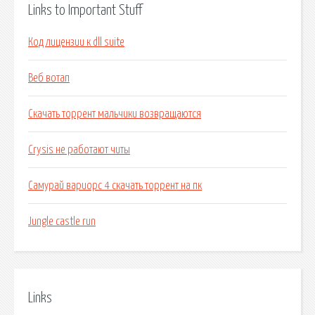
Links to Important Stuff
Код лицензии к dll suite
Веб вотап
Скачать торрент мальчики возвращаются
Crysis не работают читы
Самурай вариорс 4 скачать торрент на пк
Jungle castle run
Links