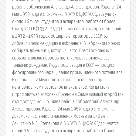
района Соболевский Александр Александрович. Родился 24
мая 1959 года в с. Знаменка. УГАТУ В ЦИФРАХ Здесь учатся
около 16 тысяч студентов и аспирантов, работают более.
Голод в СССР (1932—1933) — массовый голод, охвативший
в 1932—1933 годах обширные территории СССР. Вы
добавили рекомендацию в избранное! В избранном можно
собирать документы, которые часто. Почти все важные
события в жизни первобытного человека отмечались
танцами: рождение. Индустриализация в СССР — процесс
форсированного наращивания промышленного потенциала.
В целом, книга Мединского о войне оставила скорее
негативное, чем позитивное впечатление. Когда станут
штрафовать за колхозный ксенон,в Салде каждый второй так
ездит,вот где можно. Глава района Соболевский Александр
Александрович. Родился 24 мая 1959 года в с. Знаменка.
Динамика численности населения Москвы за 140 лет.
Денисенко М.Б., Степанова А.В. УГАТУ В ЦИФРАХ Здесь учатся
около 16 тысяч студентов и аспирантов, работают более.