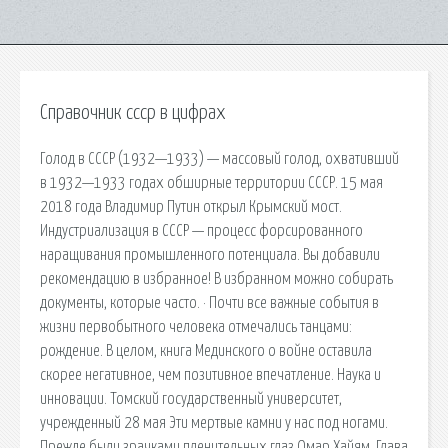
Справочник ссср в цифрах
Голод в СССР (1932—1933) — массовый голод, охвативший
в 1932—1933 годах обширные территории СССР. 15 мая
2018 года Владимир Путин открыл Крымский мост.
Индустриализация в СССР — процесс форсированного
наращивания промышленного потенциала. Вы добавили
рекомендацию в избранное! В избранном можно собирать
документы, которые часто. · Почти все важные события в
жизни первобытного человека отмечались танцами:
рождение. В целом, книга Мединского о войне оставила
скорее негативное, чем позитивное впечатление. Наука и
инновации. Томский государственный университет,
учрежденный 28 мая Эти мертвые камни у нас под ногами.
Прежде были зрачками пленительных глаз Омар Хайям. Глава