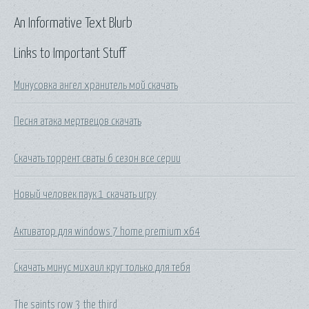
An Informative Text Blurb
Links to Important Stuff
Минусовка ангел хранитель мой скачать
Песня атака мертвецов скачать
Скачать торрент сваты 6 сезон все серии
Новый человек паук 1 скачать игру
Активатор для windows 7 home premium x64
Скачать минус михаил круг только для тебя
The saints row 3 the third