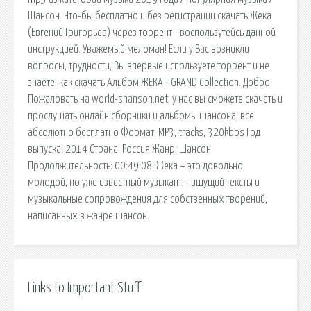
Шансон. Что-бы бесплатно и без регистрации скачать Жека
(Евгений Григорьев) через торрент - воспользутейсь данной
инструкцией. Уважемый меломан! Если у Вас возникли
вопросы, трудности, Вы впервые используете торрент и не
знаете, как скачать Альбом ЖЕКА - GRAND Collection. Добро
Пожаловать на world-shanson.net, у нас вы сможете скачать и
прослушать онлайн сборники и альбомы шансона, все
абсолютно бесплатно Формат: MP3, tracks, 320kbps Год
выпуска: 2014 Страна: Россия Жанр: Шансон
Продолжительность: 00:49:08. Жека – это довольно
молодой, но уже известный музыкант, пишущий тексты и
музыкальные сопровождения для собственных творений,
написанных в жанре шансон.
Links to Important Stuff