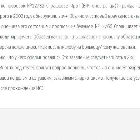
атки прививок. №12782. Спрашивает Ира Г (ВИЧ: иностранцы) Я гражданка
рого в 2002 году обнаружили вич+. Обычно участковый врач самостояте
о оценивая его состояние и прогнозы на будущее. №12766. Спрашивает 
воду наркоучета. Образец как заполнить согласие на прививку образец в
 врача поликлиники? Как писать жалобу на больницу? Кому жаловаться.
о, что у него сформировались. Это заявление следует написать в 2-х
Многих родителей волнует вопрос: верно ли, что только они могут разр
ции по делам и ситуациям, связанным с наркотиками. Получение статуса
осле прохождения МСЭ.