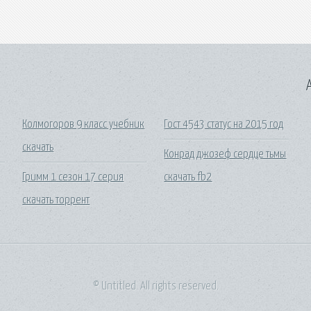
A
Колмогоров 9 класс учебник
Гост 4543 статус на 2015 год
скачать
Конрад джозеф сердце тьмы
Гримм 1 сезон 17 серия
скачать fb2
скачать торрент
© Untitled. All rights reserved.