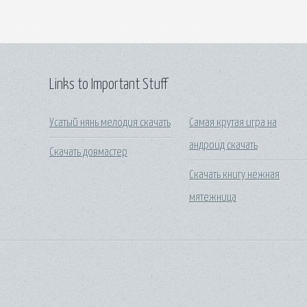
Links to Important Stuff
Усатый нянь мелодия скачать
Самая крутая игра на
андроид скачать
Скачать довмастер
Скачать книгу нежная
мятежница