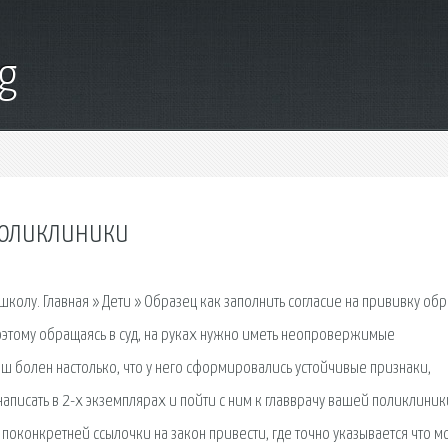
g
поликлиники
школу. Главная » Дети » Образец как заполнить согласие на прививку обр
поэтому обращаясь в суд, на руках нужно иметь неопровержимые
ыш болен настолько, что у него сформировались устойчивые признаки,
аписать в 2-х экземплярах и пойти с ним к главврачу вашей поликли­ник
поконкретней ссылочки на закон привести, где точно указывается что м