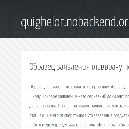
quighelor.nobackend.or
Образец заявления главврачу 
Образец как заполнить согласие на прививку образец в 
школу. Исковое заявление – это серьёзный документ, 
доказательства. Основания подачи заявления. Если мал
отличающие его от сверстников Это заявление следует н
либо к медсестре детсада или школы. Можно было бы и 