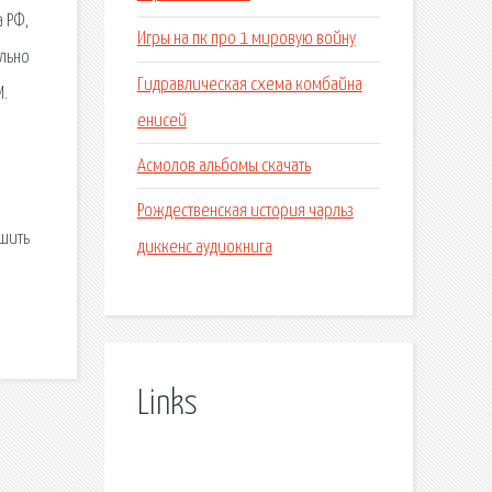
 РФ,
Игры на пк про 1 мировую войну
льно
Гидравлическая схема комбайна
М.
енисей
Асмолов альбомы скачать
Рождественская история чарльз
ешить
диккенс аудиокнига
Links