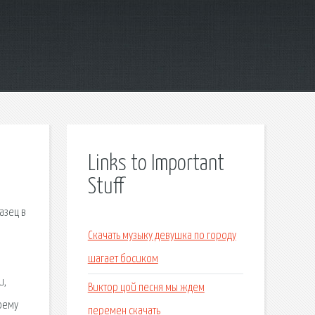
Links to Important
Stuff
азец в
Скачать музыку девушка по городу
шагает босиком
и,
Виктор цой песня мы ждем
оему
перемен скачать