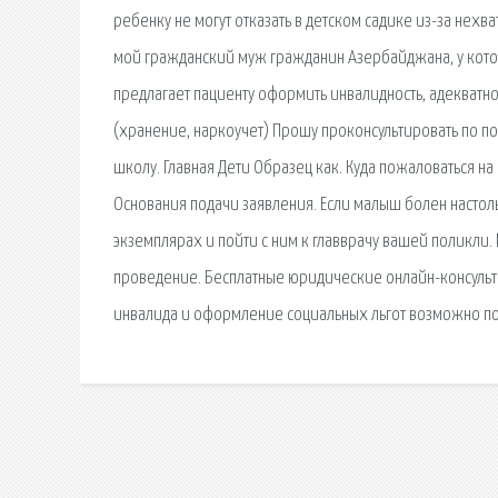
ребенку не могут отказать в детском садике из-за нехв
мой гражданский муж гражданин Азербайджана, у кото
предлагает пациенту оформить инвалидность, адекватн
(хранение, наркоучет) Прошу проконсультировать по по
школу. Главная Дети Образец как. Куда пожаловаться на
Основания подачи заявления. Если малыш болен настольк
экземплярах и пойти с ним к главврачу вашей поликли. 
проведение. Бесплатные юридические онлайн-консульта
инвалида и оформление социальных льгот возможно п