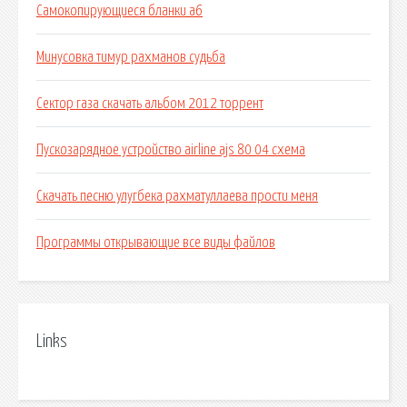
Самокопирующиеся бланки а6
Минусовка тимур рахманов судьба
Сектор газа скачать альбом 2012 торрент
Пускозарядное устройство airline ajs 80 04 схема
Скачать песню улугбека рахматуллаева прости меня
Программы открывающие все виды файлов
Links