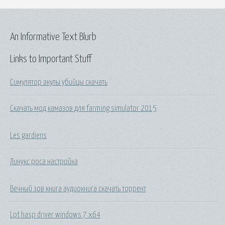
An Informative Text Blurb
Links to Important Stuff
Симулятор акулы убийцы скачать
Скачать мод камазов для farming simulator 2015
Les gardiens
Линукс роса настройка
Вечный зов книга аудиокнига скачать торрент
Lpt hasp driver windows 7 x64