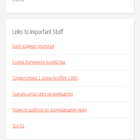
Links to Important Stuff
Билл ходжес трилогия
Схема битумного хозяйства
Сорвиголова 1 сезон lostfilm 1080
Скачать игры sims на компьютер
Грамота шаблон по окружающему миру
Scp 01