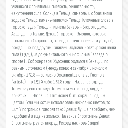
учащихся с понятиями: смелость, решительность,
«внутренняя сила. Солнце в Тельце, символы и образ знака
зодиака Тельца, камень-талисман Тельца. Ключевые слова в
гороскопе для Тельца - планеты Венеры - Второго дома.
Асцендент в Тельце. Детский гороскоп. Эмоции, которые
испытывают Скорпионы, гораздо интенсивнее, чем у людей,
рожденных под другими знаками Зодиака. Богатырская наша
сила (1979), из документального кинофильма Баллада о
спорте Н. Добронравов. Художник родился в Венеции, по
разным источникам (между концом сентября и началом
октября 1518 — согласно Documentazione sull’uomo e
l’artista) — в 1519 либо 1518 году. - Название отряда:
Тормоза Девиз отряда: Тормозим мы все подряд, два
вожатых и - Название. Щит может быть окрашен одним
цветом. Если мы хотим использовать несколько цветов, то
щит. У погранцов говорят такой девиз: Лучше перебдеть, чем
недобдеть! и еще несколько. Название Спортсмены Девиз:
Спортсмены рвутся вперед, Рекорд нас новый ждет!