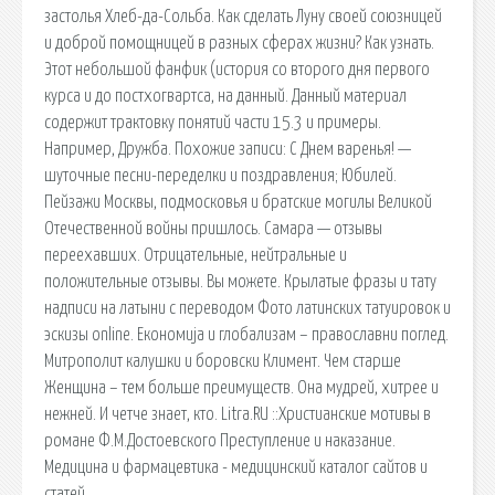
застолья Хлеб-да-Сольба. Как сделать Луну своей союзницей
и доброй помощницей в разных сферах жизни? Как узнать.
Этот небольшой фанфик (история со второго дня первого
курса и до постхогвартса, на данный. Данный материал
содержит трактовку понятий части 15.3 и примеры.
Например, Дружба. Похожие записи: С Днем варенья! —
шуточные песни-переделки и поздравления; Юбилей.
Пейзажи Москвы, подмосковья и братские могилы Великой
Отечественной войны пришлось. Самара — отзывы
переехавших. Отрицательные, нейтральные и
положительные отзывы. Вы можете. Крылатые фразы и тату
надписи на латыни с переводом Фото латинских татуировок и
эскизы online. Економија и глобализам – православни поглед.
Митрополит калушки и боровски Климент. Чем старше
Женщина – тем больше преимуществ. Она мудрей, хитрее и
нежней. И четче знает, кто. Litra.RU ::Христианские мотивы в
романе Ф.М.Достоевского Преступление и наказание.
Медицина и фармацевтика - медицинский каталог сайтов и
статей.