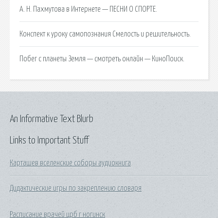
А. Н. Пахмутова в Интернете — ПЕСНИ О СПОРТЕ.
Конспект к уроку самопознания Смелость и решительность.
Побег с планеты Земля — смотреть онлайн — КиноПоиск.
An Informative Text Blurb
Links to Important Stuff
Карташев вселенские соборы аудиокнига
Дидактические игры по закреплению словаря
Расписание врачей црб г ногинск