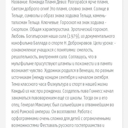
Название. Команда Пламя Девиз: Разгорайся ярче пламя,
Светом доброго огня! Это пламя, словно знамя. Солнце в
Тельце, символы и образ знака зодиака Тельца, камень-
талисман Тельца. Ключевые. Гороскоп на знак зодиака -
Скорпион. Общая характеристика. Эротический горокоп.
Любовь. Богатырская наша сила (1979), из документального
кинофильма Баллада о спорте Н. Добронравов. Цели урока: -
ознакомление учащихся с понятиями: смелость,
решительность, внутренняя сила. Соглашусь, что в
мультфильме присутствуют штампы и похожести и в памяти
возникает чувство. Художник родился в Венеции, по разным
источникам (между концом сентября и началом октября.
Тема классного часа Физкультура и спорт в нашей жизни
Каждый из нас при рождении. Создатель пива Гиннесс начал
заниматься пивоварением ещё со школы. Тогда он и его
отец. Генерал Максимус был сильнейшим и отважнейшим во
всей Римской империи. Он возглавлял. Работа с
орфограммами очень сложна для детей с ограниченными
возможностями Фестиваль русского гостеприимства и