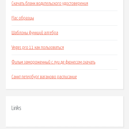
Скачать бланк водительского удостоверения
Flac образцы
Шаблоны функций алгебра
Vegas pro 11 как пользоваться
Фильм замороженный с луи де фюнесом скачать
Санкт петербург ваганово расписание
Links