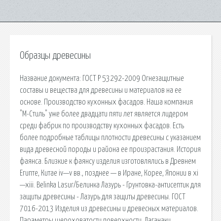
Образцы древесины
Название документа: ГОСТ Р 53292-2009 Огнезащитные
составы и вещества для древесины и материалов на ее
основе. Производство кухонных фасадов. Наша компания
"М-Стиль" уже более двадцати пяти лет является лидером
среди фабрик по производству кухонных фасадов. Есть
более подробные таблицы плотности древесины с указанием
вида древесной породы и района ее произрастания. История
фаянса. Близкие к фаянсу изделия изготовлялись в Древнем
Египте, Китае iv—v вв., позднее — в Иране, Корее, Японии в xi
—xiii. Belinka Lasur/Белинка Лазурь - Грунтовка-антисептик для
защиты древесины - Лазурь для защиты древесины. ГОСТ
7016-2013 Изделия из древесины и древесных материалов.
Параметры шероховатости поверхности. Лаганаки.