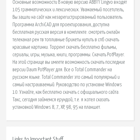
Основные возможности В новую версию ABBYY Lingvo входят
105 грамматических и лексических. Уважаемый посетитель,
Вы зашли на сайт как незарегистрированный пользователь.
Программа ArchiCAD для проектирования, доступна
бесплатная русская версия в комплекте. смотреть онлайн
телеканал рен тв топливные брикеты купить в спб скачать
красивые картинки. Торрент скачать бесплатно фильмы,
сериалы, игры, музыка, книги, программы. Скачать PotPlayer.
На этой странице вы имеете возможность скачать последние
версии Daum PotPlayer для. Все о Total Commander на
русском языке. Total Commander это самый популярный и
самый настраиваемый. Руководство по установке Windows
10. Узнайте, как бесплатно скачать с официального сайта.
Такс, сегодня займемся ерундой, т.е. я хотел сказать
установкой Windows 8, 7, XP, 98, 95 на планшет.
Links to Important Stuff