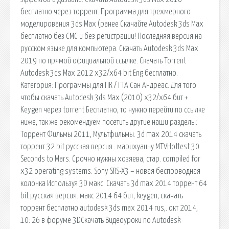
бесплатно через торрент. Программа для трехмерного
моделирования 3ds Max (ранее Скачайте Autodesk 3ds Max
бесплатно без СМС и без регистрации! Последняя версия на
русском языке для компьютера. Скачать Autodesk 3ds Max
2019 по прямой официальной ссылке. Скачать Torrent
Autodesk 3ds Max 2012 x32/x64 bit Eng бесплатно.
Категория: Программы для ПК / ГТА Сан Андреас. Для того
чтобы скачать Autodesk 3ds Max (2010) x32/x64 бит +
Keygen через torrent Бесплатно, то нужно перейти по ссылке
ниже, так же рекомендуем посетить другие наши разделы:
Торрент Фильмы 2011, Мультфильмы. 3d max 2014 скачать
торрент 32 bit русская версия . марихуанну MTVHottest 30
Seconds to Mars. Срочно нужны хозяева, стар. compiled for
x32 operating systems. Sony SRS-X3 – новая беспроводная
колонка Используя 3D макс. Скачать 3d max 2014 торрент 64
bit русская версия. макс 2014 64 бит, keygen, скачать
торрент бесплатно autodesk 3ds max 2014 rus,. окт 2014,
10: 26 в форуме 3DСкачать Видеоуроки по Autodesk