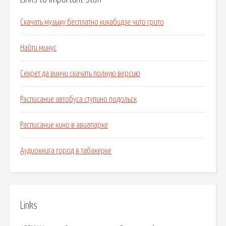
Скачать музыку бесплатно кикабидзе чито грито
Найти минус
Секрет да винчи скачать полную версию
Расписание автобуса ступино подольск
Расписание кино в авиапарке
Аудиокнига город в табакерке
Links